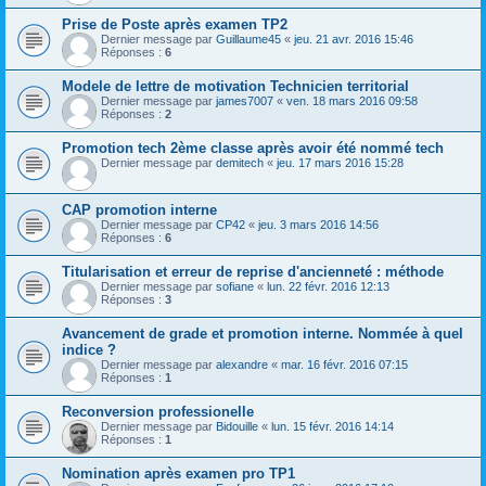
Prise de Poste après examen TP2
Dernier message par
Guillaume45
«
jeu. 21 avr. 2016 15:46
Réponses :
6
Modele de lettre de motivation Technicien territorial
Dernier message par
james7007
«
ven. 18 mars 2016 09:58
Réponses :
2
Promotion tech 2ème classe après avoir été nommé tech
Dernier message par
demitech
«
jeu. 17 mars 2016 15:28
CAP promotion interne
Dernier message par
CP42
«
jeu. 3 mars 2016 14:56
Réponses :
6
Titularisation et erreur de reprise d'ancienneté : méthode
Dernier message par
sofiane
«
lun. 22 févr. 2016 12:13
Réponses :
3
Avancement de grade et promotion interne. Nommée à quel
indice ?
Dernier message par
alexandre
«
mar. 16 févr. 2016 07:15
Réponses :
1
Reconversion professionelle
Dernier message par
Bidouille
«
lun. 15 févr. 2016 14:14
Réponses :
1
Nomination après examen pro TP1