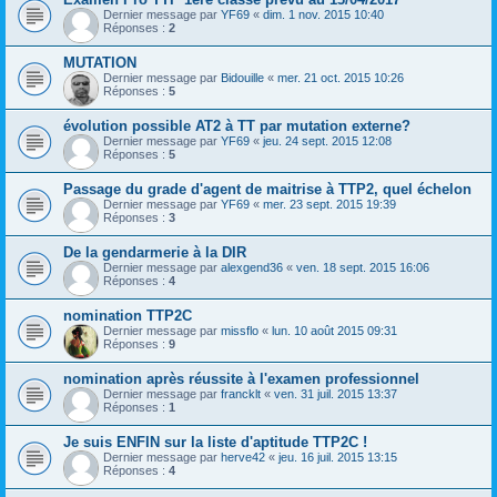
Dernier message par
YF69
«
dim. 1 nov. 2015 10:40
Réponses :
2
MUTATION
Dernier message par
Bidouille
«
mer. 21 oct. 2015 10:26
Réponses :
5
évolution possible AT2 à TT par mutation externe?
Dernier message par
YF69
«
jeu. 24 sept. 2015 12:08
Réponses :
5
Passage du grade d'agent de maitrise à TTP2, quel échelon
Dernier message par
YF69
«
mer. 23 sept. 2015 19:39
Réponses :
3
De la gendarmerie à la DIR
Dernier message par
alexgend36
«
ven. 18 sept. 2015 16:06
Réponses :
4
nomination TTP2C
Dernier message par
missflo
«
lun. 10 août 2015 09:31
Réponses :
9
nomination après réussite à l'examen professionnel
Dernier message par
francklt
«
ven. 31 juil. 2015 13:37
Réponses :
1
Je suis ENFIN sur la liste d'aptitude TTP2C !
Dernier message par
herve42
«
jeu. 16 juil. 2015 13:15
Réponses :
4