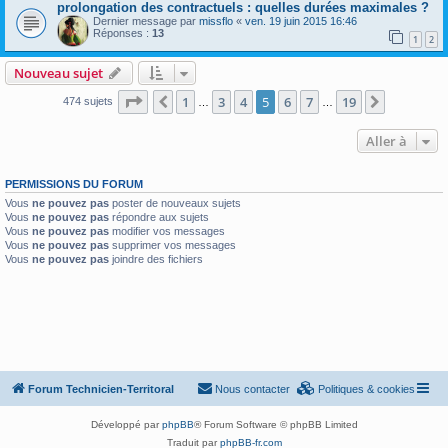
prolongation des contractuels : quelles durées maximales ?
Dernier message par
missflo
«
ven. 19 juin 2015 16:46
Réponses :
13
1
2
Nouveau sujet
Page
5
sur
19
1
3
4
5
6
7
19
Précédente
Suivante
474 sujets
…
…
Aller à
PERMISSIONS DU FORUM
Vous
ne pouvez pas
poster de nouveaux sujets
Vous
ne pouvez pas
répondre aux sujets
Vous
ne pouvez pas
modifier vos messages
Vous
ne pouvez pas
supprimer vos messages
Vous
ne pouvez pas
joindre des fichiers
Forum Technicien-Territoral
Nous contacter
Politiques & cookies
Développé par
phpBB
® Forum Software © phpBB Limited
Traduit par
phpBB-fr.com