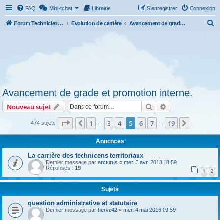
FAQ
Mini-tchat
Librairie
S’enregistrer
Connexion
R
Forum Technicien-Territoral
Evolution de carrière
Avancement de grade et promotion interne.
e
c
h
e
r
Avancement de grade et promotion interne.
c
Rechercher
Recherche avanc
Nouveau sujet
h
e
Page
5
sur
19
1
3
4
5
6
7
19
Précédente
Suivante
474 sujets
…
…
r
Annonces
La carrière des technicens territoriaux
Dernier message par
arcturus
«
mer. 3 avr. 2013 18:59
Réponses :
19
1
2
Sujets
question administrative et statutaire
Dernier message par
herve42
«
mer. 4 mai 2016 09:59