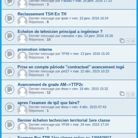
Dernier message par
Faufau
«
mar. 26 janv. 2016 17:10
Réponses :
3
Reclassement TSH En TH
Dernier message par
tpoix
«
ven. 15 janv. 2016 16:24
Réponses :
8
Echelon de tehnicien principal a ingénieur ?
Dernier message par
vanvans
«
jeu. 14 janv. 2016 15:26
Réponses :
10
1
2
promotion interne
Dernier message par
YF69
«
mer. 13 janv. 2016 15:20
Réponses :
4
Prise en compte période "contractuel" avancement ingé
Dernier message par
jon27
«
mar. 22 déc. 2015 10:23
Réponses :
3
Avancement de grade AM-->TTP2c
Dernier message par
tinou
«
ven. 18 déc. 2015 15:32
Réponses :
12
1
2
apres l'examen de tp2 que faire?
Dernier message par
tinou
«
ven. 4 déc. 2015 07:43
Réponses :
1
Dernier échelon technicien territorial 1ere classe
Dernier message par
YF69
«
mar. 24 nov. 2015 17:24
Réponses :
1
Examen Pro TTP 1ère classe prévu au 13/04/2017