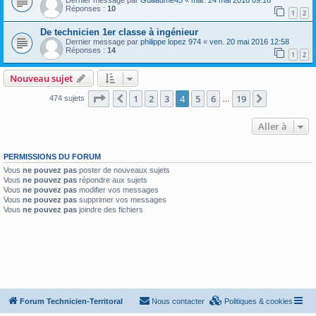
Dernier message par
Guillaume45
«
mar. 24 mai 2016 09:16
Réponses :
10
1
2
De technicien 1er classe à ingénieur
Dernier message par
philippe lopez 974
«
ven. 20 mai 2016 12:58
Réponses :
14
1
2
Nouveau sujet
Page
4
sur
19
1
2
3
4
5
6
19
Précédente
Suivante
474 sujets
…
Aller à
PERMISSIONS DU FORUM
Vous
ne pouvez pas
poster de nouveaux sujets
Vous
ne pouvez pas
répondre aux sujets
Vous
ne pouvez pas
modifier vos messages
Vous
ne pouvez pas
supprimer vos messages
Vous
ne pouvez pas
joindre des fichiers
Forum Technicien-Territoral
Nous contacter
Politiques & cookies