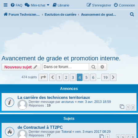
FAQ
Mini-tchat
Librairie
S’enregistrer
Connexion
R
Forum Technicien-Territoral
Evolution de carrière
Avancement de grade et promotion interne.
e
c
h
e
r
Avancement de grade et promotion interne.
c
Rechercher
Recherche avanc
Nouveau sujet
h
e
Page
4
sur
19
1
2
3
4
5
6
19
Précédente
Suivante
474 sujets
…
r
Annonces
La carrière des technicens territoriaux
Dernier message par
arcturus
«
mer. 3 avr. 2013 18:59
Réponses :
19
1
2
Sujets
de Contractuel à TT2PC
Dernier message par
Totoral
«
ven. 3 mars 2017 08:29
Réponses :
77
1
5
6
7
8
…