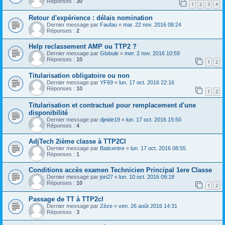
Réponses :
30
1
2
3
4
Retour d'expérience : délais nomination
Dernier message par
Faufau
«
mar. 22 nov. 2016 08:24
Réponses :
2
Help reclassement AMP ou TTP2 ?
Dernier message par
Globule
«
mer. 2 nov. 2016 10:59
Réponses :
10
1
2
Titularisation obligatoire ou non
Dernier message par
YF69
«
lun. 17 oct. 2016 22:16
Réponses :
10
1
2
Titularisation et contractuel pour remplacement d'une
disponibilité
Dernier message par
djeide19
«
lun. 17 oct. 2016 15:50
Réponses :
4
AdjTech 2ième classe à TTP2Cl
Dernier message par
Baticentre
«
lun. 17 oct. 2016 08:55
Réponses :
1
Conditions accès examen Technicien Principal 1ere Classe
Dernier message par
jon27
«
lun. 10 oct. 2016 09:18
Réponses :
10
1
2
Passage de TT à TTP2cl
Dernier message par
Zèze
«
ven. 26 août 2016 14:31
Réponses :
3