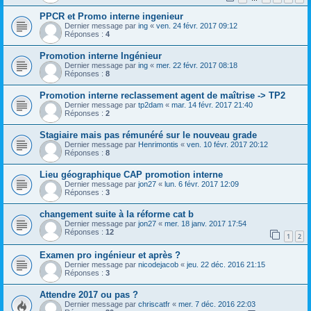
PPCR et Promo interne ingenieur
Dernier message par
ing
«
ven. 24 févr. 2017 09:12
Réponses :
4
Promotion interne Ingénieur
Dernier message par
ing
«
mer. 22 févr. 2017 08:18
Réponses :
8
Promotion interne reclassement agent de maîtrise -> TP2
Dernier message par
tp2dam
«
mar. 14 févr. 2017 21:40
Réponses :
2
Stagiaire mais pas rémunéré sur le nouveau grade
Dernier message par
Henrimontis
«
ven. 10 févr. 2017 20:12
Réponses :
8
Lieu géographique CAP promotion interne
Dernier message par
jon27
«
lun. 6 févr. 2017 12:09
Réponses :
3
changement suite à la réforme cat b
Dernier message par
jon27
«
mer. 18 janv. 2017 17:54
Réponses :
12
1
2
Examen pro ingénieur et après ?
Dernier message par
nicodejacob
«
jeu. 22 déc. 2016 21:15
Réponses :
3
Attendre 2017 ou pas ?
Dernier message par
chriscatfr
«
mer. 7 déc. 2016 22:03