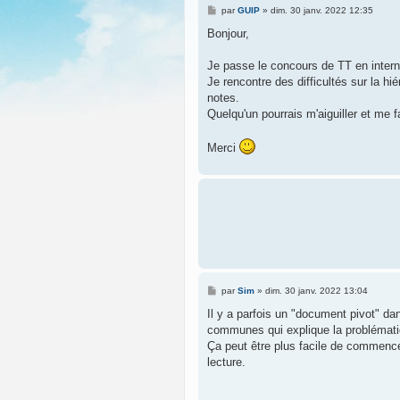
M
par
GUIP
»
dim. 30 janv. 2022 12:35
e
s
Bonjour,
s
a
g
Je passe le concours de TT en interne
e
Je rencontre des difficultés sur la hi
notes.
Quelqu'un pourrais m'aiguiller et me 
Merci
M
par
Sim
»
dim. 30 janv. 2022 13:04
e
s
Il y a parfois un "document pivot" da
s
communes qui explique la problémati
a
g
Ça peut être plus facile de commencer
e
lecture.