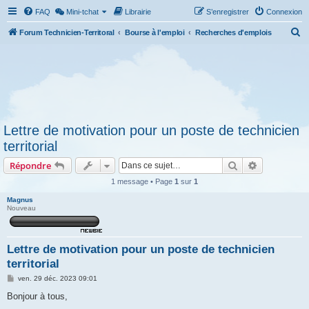
FAQ
Mini-tchat
Librairie
S’enregistrer
Connexion
R
Forum Technicien-Territoral
Bourse à l'emploi
Recherches d'emplois
e
c
h
e
r
Lettre de motivation pour un poste de technicien
c
territorial
h
Rechercher
Recherche 
Répondre
e
r
1 message • Page
1
sur
1
Magnus
Nouveau
Lettre de motivation pour un poste de technicien
territorial
M
ven. 29 déc. 2023 09:01
e
s
Bonjour à tous,
s