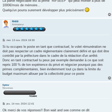
La partie négociable est la prime "RIFSEEP" qui peut monter à plus de
s
1000€/mois de mémoire...
a
g
Quelqu'un pourra surement développer plus précisément
e
RH08
Animateur
M
mer. 13 nov. 2024 19:30
e
s
Si tu occupes le poste en tant que contractuel, le volet rémunération ne
s
doit pas respecter un cadre réglementaire clairement défini et qui doit être
a
g
contrôlé par la préfecture dans le cadre de la rédaction d'un arrêté.
e
Donc en tant contractuel tu peux par exemple demander à ce que soit
repris 100 % de ton expérience du privé et négocier pourquoi pas des
primes complémentaires, bien évidemment tout ça dans la limite du
budget maximum allouer par la collectivité pour ce poste
liptov
Nouveau
M
jeu. 14 nov. 2024 12:41
e
s
Ok merci de vos réponses!! Bon wait and see comme on dit