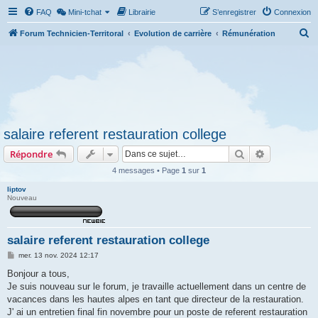
FAQ
Mini-tchat
Librairie
S’enregistrer
Connexion
R
Forum Technicien-Territoral
Evolution de carrière
Rémunération
e
c
h
e
r
salaire referent restauration college
c
Rechercher
Recherche 
Répondre
h
e
4 messages • Page
1
sur
1
r
liptov
Nouveau
salaire referent restauration college
M
mer. 13 nov. 2024 12:17
e
s
Bonjour a tous,
s
Je suis nouveau sur le forum, je travaille actuellement dans un centre de
a
g
vacances dans les hautes alpes en tant que directeur de la restauration.
e
J' ai un entretien final fin novembre pour un poste de referent restauration