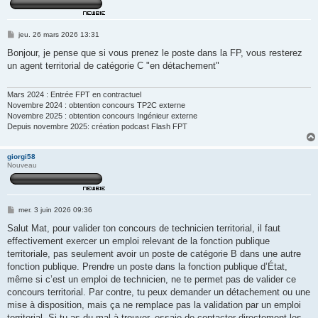
M
jeu. 26 mars 2026 13:31
e
s
Bonjour, je pense que si vous prenez le poste dans la FP, vous resterez
s
un agent territorial de catégorie C "en détachement"
a
g
e
Mars 2024 : Entrée FPT en contractuel
Novembre 2024 : obtention concours TP2C externe
Novembre 2025 : obtention concours Ingénieur externe
Depuis novembre 2025: création podcast Flash FPT
giorgi58
Nouveau
M
mer. 3 juin 2026 09:36
e
s
Salut Mat, pour valider ton concours de technicien territorial, il faut
s
effectivement exercer un emploi relevant de la fonction publique
a
g
territoriale, pas seulement avoir un poste de catégorie B dans une autre
e
fonction publique. Prendre un poste dans la fonction publique d’État,
même si c’est un emploi de technicien, ne te permet pas de valider ce
concours territorial. Par contre, tu peux demander un détachement ou une
mise à disposition, mais ça ne remplace pas la validation par un emploi
territorial. Si tu as du mal à trouver, essaie de contacter directement les