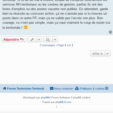
services RH territoriaux ou les centres de gestion, parfois ils ont des
listes d’emplois ou des postes vacants non publiés. En attendant, garde
bien ta réussite au concours active, ça ne s’annule pas si tu trouves un
poste dans un autre FP, mais ça ne valide pas l’accès non plus. Bon
courage, ce n’est pas simple, mais ça vaut vraiment le coup de rester sur
la territoriale !
Répondre
3 messages • Page
1
sur
1
Aller à
Forum Technicien-Territoral
Nous contacter
Politiques & cookies
Développé par
phpBB
® Forum Software © phpBB Limited
Traduit par
phpBB-fr.com
|