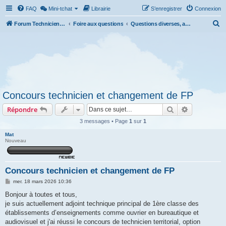
FAQ
Mini-tchat
Librairie
S’enregistrer
Connexion
R
Forum Technicien-Territoral
Foire aux questions
Questions diverses, actualités, informations, débats ou autres...
e
c
h
e
r
Concours technicien et changement de FP
c
Rechercher
Recherche 
Répondre
h
e
3 messages • Page
1
sur
1
r
Mat
Nouveau
Concours technicien et changement de FP
M
mer. 18 mars 2026 10:36
e
s
Bonjour à toutes et tous,
s
je suis actuellement adjoint technique principal de 1ère classe des
a
g
établissements d’enseignements comme ouvrier en bureautique et
e
audiovisuel et j'ai réussi le concours de technicien territorial, option