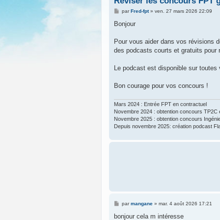
Réviser les concours FPT g
M
par
Fred-fpt
»
ven. 27 mars 2026 22:09
e
s
Bonjour
s
a
g
Pour vous aider dans vos révisions de
e
des podcasts courts et gratuits pour 
Le podcast est disponible sur toutes
Bon courage pour vos concours !
Mars 2024 : Entrée FPT en contractuel
Novembre 2024 : obtention concours TP2C 
Novembre 2025 : obtention concours Ingéni
Depuis novembre 2025: création podcast F
M
par
mangane
»
mar. 4 août 2026 17:21
e
s
bonjour cela m intéresse