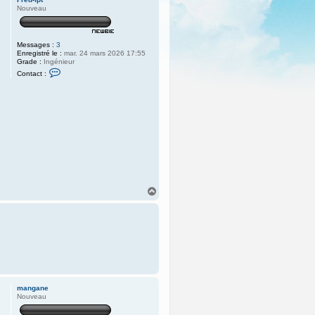
Nouveau
Messages :
3
Enregistré le :
mar. 24 mars 2026 17:55
Grade :
Ingénieur
C
Contact :
o
n
t
a
c
t
e
r
F
r
e
d
-
f
H
p
a
t
u
t
mangane
Nouveau