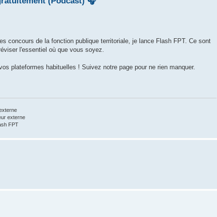
ratuitement (Podcast) 🎧
s concours de la fonction publique territoriale, je lance Flash FPT. Ce sont
réviser l'essentiel où que vous soyez.
 vos plateformes habituelles ! Suivez notre page pour ne rien manquer.
externe
eur externe
lash FPT