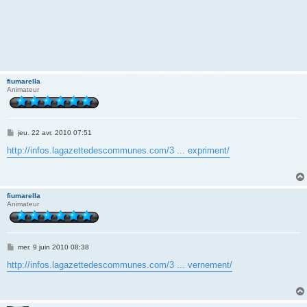
fiumarella
Animateur
M
jeu. 22 avr. 2010 07:51
e
s
http://infos.lagazettedescommunes.com/3 ... expriment/
s
a
g
e
fiumarella
Animateur
M
mer. 9 juin 2010 08:38
e
s
http://infos.lagazettedescommunes.com/3 ... vernement/
s
a
g
e