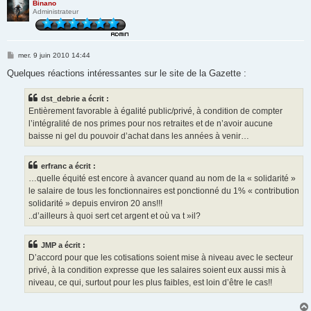
Binano
Administrateur
M
mer. 9 juin 2010 14:44
e
s
Quelques réactions intéressantes sur le site de la Gazette :
s
a
g
dst_debrie a écrit :
e
Entièrement favorable à égalité public/privé, à condition de compter
l’intégralité de nos primes pour nos retraites et de n’avoir aucune
baisse ni gel du pouvoir d’achat dans les années à venir…
erfranc a écrit :
…quelle équité est encore à avancer quand au nom de la « solidarité »
le salaire de tous les fonctionnaires est ponctionné du 1% « contribution
solidarité » depuis environ 20 ans!!!
..d’ailleurs à quoi sert cet argent et où va t »il?
JMP a écrit :
D’accord pour que les cotisations soient mise à niveau avec le secteur
privé, à la condition expresse que les salaires soient eux aussi mis à
niveau, ce qui, surtout pour les plus faibles, est loin d’être le cas!!