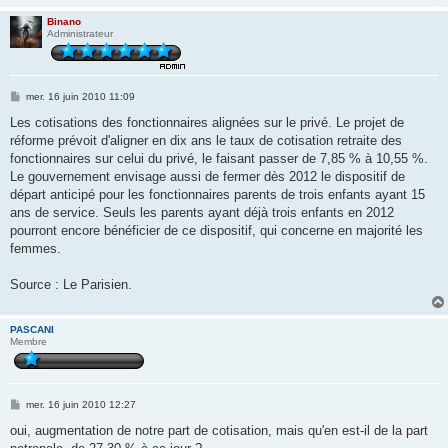
Binano
Administrateur
M
mer. 16 juin 2010 11:09
e
s
Les cotisations des fonctionnaires alignées sur le privé. Le projet de
s
réforme prévoit d'aligner en dix ans le taux de cotisation retraite des
a
g
fonctionnaires sur celui du privé, le faisant passer de 7,85 % à 10,55 %.
e
Le gouvernement envisage aussi de fermer dès 2012 le dispositif de
départ anticipé pour les fonctionnaires parents de trois enfants ayant 15
ans de service. Seuls les parents ayant déjà trois enfants en 2012
pourront encore bénéficier de ce dispositif, qui concerne en majorité les
femmes.
Source : Le Parisien.
PASCANI
Membre
M
mer. 16 juin 2010 12:27
e
s
oui, augmentation de notre part de cotisation, mais qu'en est-il de la part
s