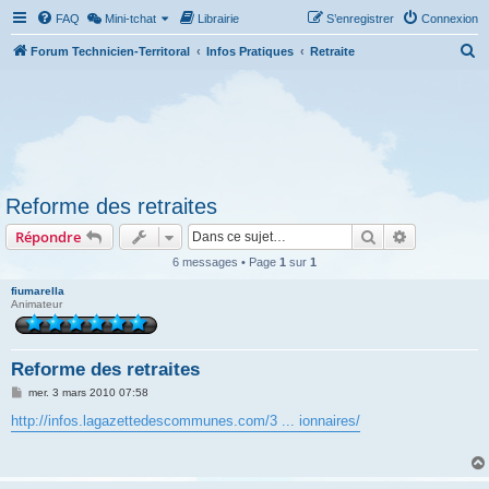
FAQ
Mini-tchat
Librairie
S’enregistrer
Connexion
R
Forum Technicien-Territoral
Infos Pratiques
Retraite
e
c
h
e
r
Reforme des retraites
c
Rechercher
Recherche 
Répondre
h
e
6 messages • Page
1
sur
1
r
fiumarella
Animateur
Reforme des retraites
M
mer. 3 mars 2010 07:58
e
s
http://infos.lagazettedescommunes.com/3 ... ionnaires/
s
a
g
e