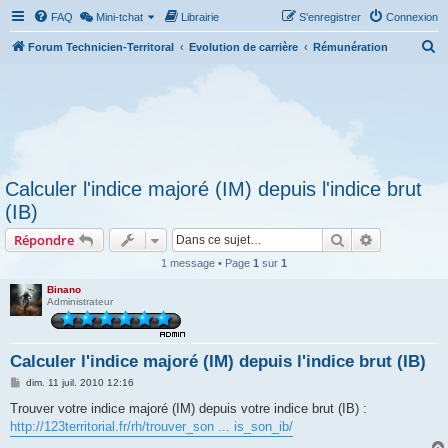
FAQ
Mini-tchat
Librairie
S’enregistrer
Connexion
R
Forum Technicien-Territoral
Evolution de carrière
Rémunération
e
c
h
e
r
Calculer l'indice majoré (IM) depuis l'indice brut
c
(IB)
h
Rechercher
Recherche 
Répondre
e
r
1 message • Page
1
sur
1
Binano
Administrateur
Calculer l'indice majoré (IM) depuis l'indice brut (IB)
M
dim. 11 juil. 2010 12:16
e
s
Trouver votre indice majoré (IM) depuis votre indice brut (IB) :
s
http://123territorial.fr/rh/trouver_son ... is_son_ib/
a
g