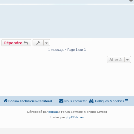
e
Répondre
1 message • Page
1
sur
1
Aller à
Forum Technicien-Territoral
Nous contacter
Politiques & cookies
Développé par
phpBB
® Forum Software © phpBB Limited
Traduit par
phpBB-fr.com
|