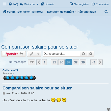
FAQ
Mini-tchat
Librairie
S’enregistrer
Connexion
R
Forum Technicien-Territoral
Evolution de carrière
Rémunération
e
c
h
e
r
Comparaison salaire pour se situer
c
Rechercher
Recherche 
Répondre
h
e
Page
37
sur
41
1
35
36
37
38
39
41
Précédente
Suiv
408 messages
…
…
r
Guillaume45
Animateur
Comparaison salaire pour se situer
M
mer. 11 nov. 2020 12:00
e
s
Oui c’est déjà la fourchette haute
s
a
g
e