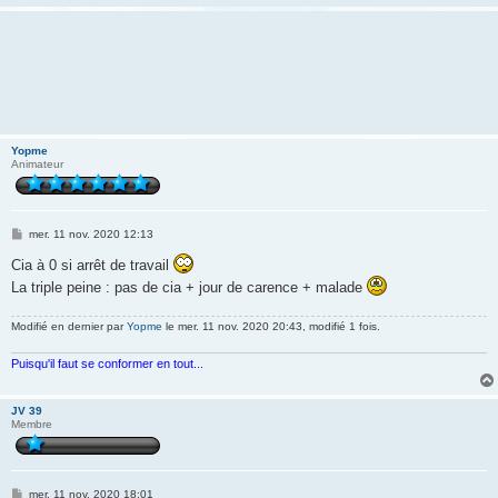
Yopme
Animateur
M
mer. 11 nov. 2020 12:13
e
s
Cia à 0 si arrêt de travail
s
La triple peine : pas de cia + jour de carence + malade
a
g
e
Modifié en dernier par
Yopme
le mer. 11 nov. 2020 20:43, modifié 1 fois.
Puisqu'il faut se conformer en tout...
JV 39
Membre
M
mer. 11 nov. 2020 18:01