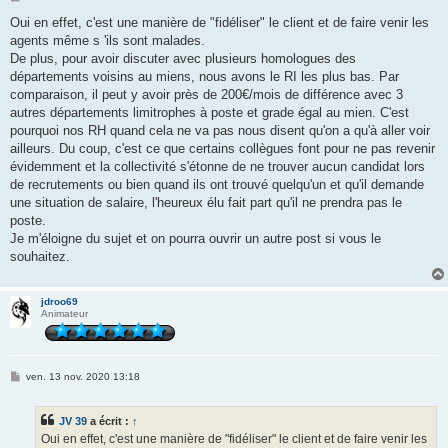
e
s
Oui en effet, c'est une manière de "fidéliser" le client et de faire venir les
s
agents même s 'ils sont malades.
a
g
De plus, pour avoir discuter avec plusieurs homologues des
e
départements voisins au miens, nous avons le RI les plus bas. Par
comparaison, il peut y avoir près de 200€/mois de différence avec 3
autres départements limitrophes à poste et grade égal au mien. C'est
pourquoi nos RH quand cela ne va pas nous disent qu'on a qu'à aller voir
ailleurs. Du coup, c'est ce que certains collègues font pour ne pas revenir
évidemment et la collectivité s'étonne de ne trouver aucun candidat lors
de recrutements ou bien quand ils ont trouvé quelqu'un et qu'il demande
une situation de salaire, l'heureux élu fait part qu'il ne prendra pas le
poste.
Je m'éloigne du sujet et on pourra ouvrir un autre post si vous le
souhaitez.
jdroo69
Animateur
M
ven. 13 nov. 2020 13:18
e
s
s
JV 39
a écrit :
↑
a
g
Oui en effet, c'est une manière de "fidéliser" le client et de faire venir les
e