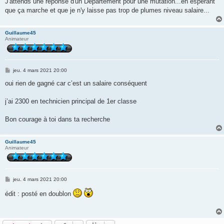
J'attends une réponse d'un Département pour une mutation...en espérant
que ça marche et que je n'y laisse pas trop de plumes niveau salaire...
Guillaume45
Animateur
M
jeu. 4 mars 2021 20:00
e
s
oui rien de gagné car c’est un salaire conséquent
s
a
g
j’ai 2300 en technicien principal de 1er classe
e
Bon courage à toi dans ta recherche
Guillaume45
Animateur
M
jeu. 4 mars 2021 20:00
e
s
édit : posté en doublon
s
a
g
e