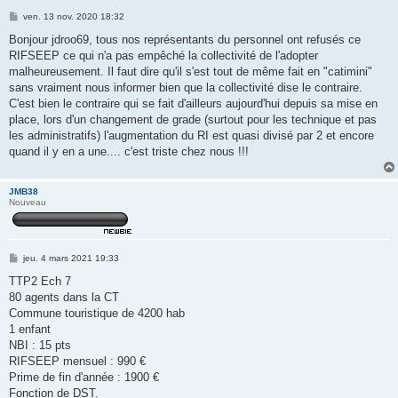
M
ven. 13 nov. 2020 18:32
e
s
Bonjour jdroo69, tous nos représentants du personnel ont refusés ce
s
RIFSEEP ce qui n'a pas empêché la collectivité de l'adopter
a
g
malheureusement. Il faut dire qu'il s'est tout de même fait en "catimini"
e
sans vraiment nous informer bien que la collectivité dise le contraire.
C'est bien le contraire qui se fait d'ailleurs aujourd'hui depuis sa mise en
place, lors d'un changement de grade (surtout pour les technique et pas
les administratifs) l'augmentation du RI est quasi divisé par 2 et encore
quand il y en a une.... c'est triste chez nous !!!
JMB38
Nouveau
M
jeu. 4 mars 2021 19:33
e
s
TTP2 Ech 7
s
80 agents dans la CT
a
g
Commune touristique de 4200 hab
e
1 enfant
NBI : 15 pts
RIFSEEP mensuel : 990 €
Prime de fin d'année : 1900 €
Fonction de DST.