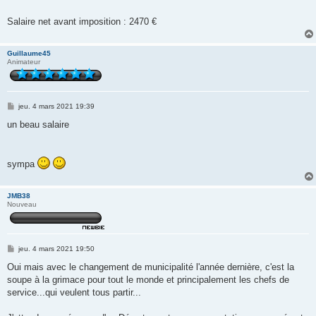
Salaire net avant imposition : 2470 €
Guillaume45
Animateur
M
jeu. 4 mars 2021 19:39
e
s
un beau salaire
s
a
g
e
sympa
JMB38
Nouveau
M
jeu. 4 mars 2021 19:50
e
s
Oui mais avec le changement de municipalité l'année dernière, c'est la
s
soupe à la grimace pour tout le monde et principalement les chefs de
a
g
service...qui veulent tous partir...
e