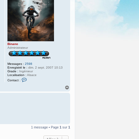
Binano
Administrateur
Messages :
2598
Enregistré le :
dim. 2 sept. 2007 10:13
Grade :
Ingénieur
Localisation :
Alsace
C
Contact :
o
n
H
t
a
a
u
c
t
t
e
r
B
i
n
a
n
1 message • Page
1
sur
1
o