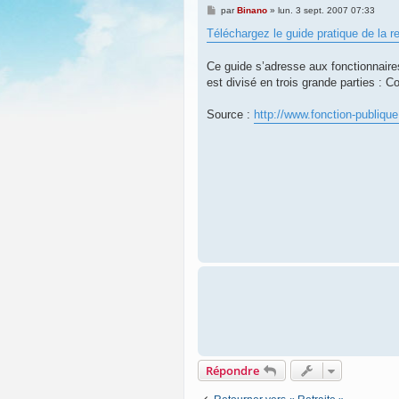
M
par
Binano
»
lun. 3 sept. 2007 07:33
e
s
Téléchargez le guide pratique de la re
s
a
g
Ce guide s’adresse aux fonctionnaires c
e
est divisé en trois grande parties : C
Source :
http://www.fonction-publique
Répondre