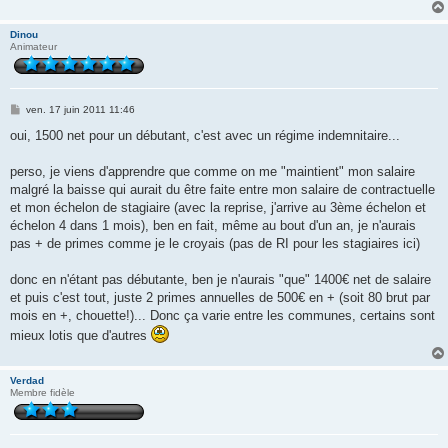
Dinou
Animateur
M
ven. 17 juin 2011 11:46
e
s
oui, 1500 net pour un débutant, c'est avec un régime indemnitaire...
s
a
g
perso, je viens d'apprendre que comme on me "maintient" mon salaire
e
malgré la baisse qui aurait du être faite entre mon salaire de contractuelle
et mon échelon de stagiaire (avec la reprise, j'arrive au 3ème échelon et
échelon 4 dans 1 mois), ben en fait, même au bout d'un an, je n'aurais
pas + de primes comme je le croyais (pas de RI pour les stagiaires ici)
donc en n'étant pas débutante, ben je n'aurais "que" 1400€ net de salaire
et puis c'est tout, juste 2 primes annuelles de 500€ en + (soit 80 brut par
mois en +, chouette!)... Donc ça varie entre les communes, certains sont
mieux lotis que d'autres
Verdad
Membre fidèle