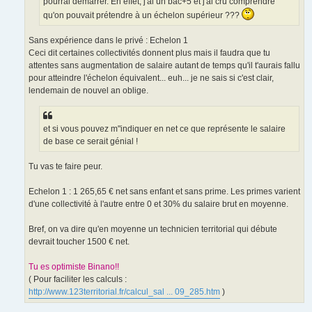
pourrai démarrer. En effet, j'ai un bac+5 et j'ai cru comprendre
qu'on pouvait prétendre à un échelon supérieur ???
Sans expérience dans le privé : Echelon 1
Ceci dit certaines collectivités donnent plus mais il faudra que tu
attentes sans augmentation de salaire autant de temps qu'il t'aurais fallu
pour atteindre l'échelon équivalent... euh... je ne sais si c'est clair,
lendemain de nouvel an oblige.
et si vous pouvez m"indiquer en net ce que représente le salaire
de base ce serait génial !
Tu vas te faire peur.
Echelon 1 : 1 265,65 € net sans enfant et sans prime. Les primes varient
d'une collectivité à l'autre entre 0 et 30% du salaire brut en moyenne.
Bref, on va dire qu'en moyenne un technicien territorial qui débute
devrait toucher 1500 € net.
Tu es optimiste Binano!!
( Pour faciliter les calculs :
http://www.123territorial.fr/calcul_sal ... 09_285.htm
)