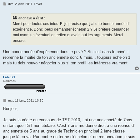
M
dim. 2 janv. 2011 17:49
e
s
s
ancha28 a écrit :
a
g
Merci pour toutes ces infos. Et je précise que j ai une bonne année d'
e
expérience. Donc jpeux demander échelon 2 ? Je préfère demander
mnt avant un éventuel entretien et avoir tout les arguments. Merci
encore.
Une bonne année d'expérience dans le privé ? Si c'est dans le privé il
reprenne la moitié de ton ancienneté donc 6 mois... toujours échelon 1
mais tu dois pouvoir négocier plus si ton profil les intéresse vraiment
Fabi971
Nouveau
M
mar. 11 janv. 2011 16:15
e
s
Bonjour,
s
a
g
Je suis lauréate au concours de TST 2010, j ai une ancienneté de 7ans
e
en tant que TST non titulaire. C'est 7 ans me donne droit à une reprise d'
ancienneté de 5 ans au grade de Technicien principal 2 ème classe
jusque là ca va. Par contre en terme d'échelon et de rémunération je suis