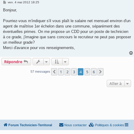
M
ven. 4 mai 2012 18:25
e
s
Bonjour,
s
a
g
Pourriez-vous m'indiquer s'il vous plaît le salaire net mensuel environ d'un
e
agent de maîtrise 1er échelon dans une commune, séparément des
éventuelles primes. On me propose un CDD pour un poste de technicien
à ce grade, j'imagine que sans concours le recruteur ne peut pas proposer
un meilleur grade?
Merci d'avance pour vos renseignements,
Répondre
1
2
3
4
5
6
Précédente
Suivante
57 messages
Aller à
Forum Technicien-Territoral
Nous contacter
Politiques & cookies