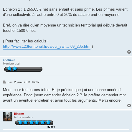
Echelon 1 : 1 265,65 € net sans enfant et sans prime. Les primes varient
d'une collectivité à l'autre entre 0 et 30% du salaire brut en moyenne.
Bref, on va dire qu'en moyenne un technicien territorial qui débute devrait
toucher 1500 € net.
( Pour faciliter les calculs :
http://www.123territorial.fr/calcul_sal ... 09_285.htm
)
ancha28
Membre actif
M
dim. 2 janv. 2011 16:37
e
s
Merci pour toutes ces infos. Et je précise que j ai une bonne année d'
s
expérience. Donc jpeux demander échelon 2 ? Je préfère demander mnt
a
g
avant un éventuel entretien et avoir tout les arguments. Merci encore.
e
Binano
Administrateur