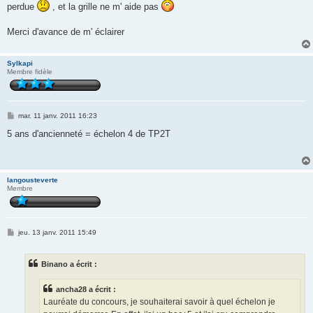
perdue
, et la grille ne m' aide pas
Merci d'avance de m' éclairer
Sylkapi
Membre fidèle
M
mar. 11 janv. 2011 16:23
e
s
5 ans d'ancienneté = échelon 4 de TP2T
s
a
g
e
langousteverte
Membre
M
jeu. 13 janv. 2011 15:49
e
s
s
Binano a écrit :
a
g
e
ancha28 a écrit :
Lauréate du concours, je souhaiterai savoir à quel échelon je