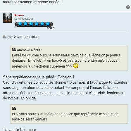
merci par avance et bonne année !
Binano
Administrateur
M
dim. 2 janv. 2011 00:16
e
s
s
ancha28 a écrit :
a
g
Lauréate du concours, je souhaiterai savoir à quel échelon je pourrai
e
démarrer. En effet, j'ai un bac+5 et j'ai cru comprendre qu'on pouvait
prétendre à un échelon supérieur ???
Sans expérience dans le privé : Echelon 1
Ceci dit certaines collectivités donnent plus mais il faudra que tu attentes
sans augmentation de salaire autant de temps qu'il t'aurais fallu pour
atteindre l'échelon équivalent... euh... je ne sais si c'est clair, lendemain
de nouvel an oblige.
et si vous pouvez m"indiquer en net ce que représente le salaire de
base ce serait génial !
Tu vas te faire peur.