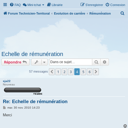
FAQ
Mini-tchat
Librairie
S’enregistrer
Connexion
R
Forum Technicien-Territoral
Evolution de carrière
Rémunération
e
c
h
e
r
Echelle de rémunération
c
Rechercher
Recherche 
Répondre
h
e
1
2
3
4
5
6
Précédente
Suivante
57 messages
r
sja22
Nouveau
Re: Echelle de rémunération
M
mar. 30 nov. 2010 14:23
e
s
Merci
s
a
g
e