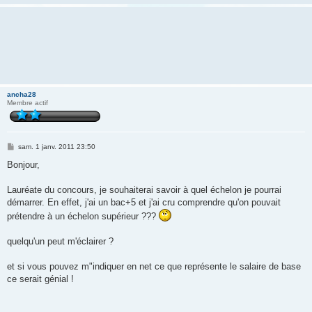
ancha28
Membre actif
M
sam. 1 janv. 2011 23:50
e
s
Bonjour,
s
a
g
Lauréate du concours, je souhaiterai savoir à quel échelon je pourrai
e
démarrer. En effet, j'ai un bac+5 et j'ai cru comprendre qu'on pouvait
prétendre à un échelon supérieur ???
quelqu'un peut m'éclairer ?
et si vous pouvez m"indiquer en net ce que représente le salaire de base
ce serait génial !