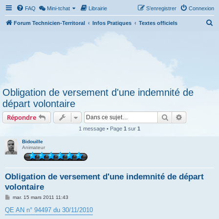
FAQ
Mini-tchat
Librairie
S’enregistrer
Connexion
R
Forum Technicien-Territoral
Infos Pratiques
Textes officiels
e
c
h
e
r
Obligation de versement d'une indemnité de
c
départ volontaire
h
Rechercher
Recherche 
Répondre
e
r
1 message • Page
1
sur
1
Bidouille
Animateur
Obligation de versement d'une indemnité de départ
volontaire
M
mar. 15 mars 2011 11:43
e
s
QE AN n° 94497 du 30/11/2010
s