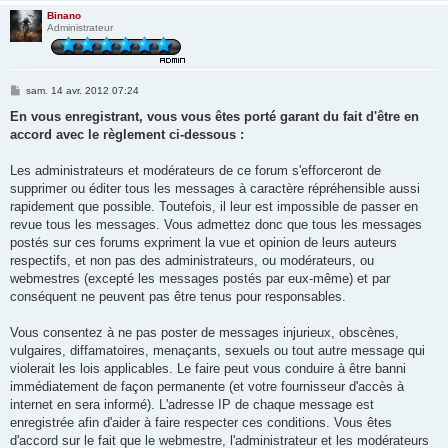
Binano
Administrateur
M
sam. 14 avr. 2012 07:24
e
s
En vous enregistrant, vous vous êtes porté garant du fait d'être en
s
accord avec le règlement ci-dessous :
a
g
e
Les administrateurs et modérateurs de ce forum s'efforceront de
supprimer ou éditer tous les messages à caractère répréhensible aussi
rapidement que possible. Toutefois, il leur est impossible de passer en
revue tous les messages. Vous admettez donc que tous les messages
postés sur ces forums expriment la vue et opinion de leurs auteurs
respectifs, et non pas des administrateurs, ou modérateurs, ou
webmestres (excepté les messages postés par eux-même) et par
conséquent ne peuvent pas être tenus pour responsables.
Vous consentez à ne pas poster de messages injurieux, obscènes,
vulgaires, diffamatoires, menaçants, sexuels ou tout autre message qui
violerait les lois applicables. Le faire peut vous conduire à être banni
immédiatement de façon permanente (et votre fournisseur d'accès à
internet en sera informé). L'adresse IP de chaque message est
enregistrée afin d'aider à faire respecter ces conditions. Vous êtes
d'accord sur le fait que le webmestre, l'administrateur et les modérateurs