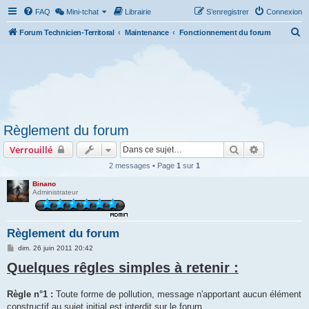
FAQ
Mini-tchat
Librairie
S’enregistrer
Connexion
R
Forum Technicien-Territoral
Maintenance
Fonctionnement du forum
e
c
h
e
r
Règlement du forum
c
Rechercher
Recherche 
Verrouillé
h
e
2 messages • Page
1
sur
1
r
Binano
Administrateur
Règlement du forum
M
dim. 26 juin 2011 20:42
e
Quelques rêgles simples à retenir :
s
s
a
g
Règle n°1 :
Toute forme de pollution, message n'apportant aucun élément
e
constructif au sujet initial est interdit sur le forum.