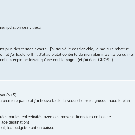
manipulation des vitraux
ns plus des termes exacts.. j'ai trouvé le dossier vide, je me suis rabattue
I et j'ai bâclé le II ... J'étais plutôt contente de mon plan mais j'ai eu du mal
inal ma copie ne faisait qu'une double page. .(et j'ai écrit GROS !)
es (ou 5) ;
 la première partie et j'ai trouvé facile la seconde ; voici grosso-modo le plan
gérées par les collectivités avec des moyens financiers en baisse
 age,destination)
ent, les budgets sont en baisse