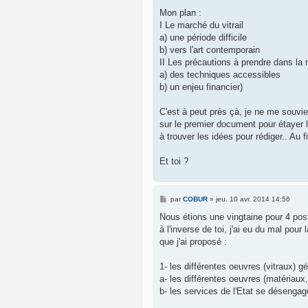
a
g
Mon plan :
e
I Le marché du vitrail
a) une période difficile
b) vers l'art contemporain
II Les précautions à prendre dans la 
a) des techniques accessibles
b) un enjeu financier)
C'est à peut près çà, je ne me souvie
sur le premier document pour étayer le 
à trouver les idées pour rédiger.. Au f
Et toi ?
M
par
COBUR
»
jeu. 10 avr. 2014 14:56
e
s
Nous étions une vingtaine pour 4 post
s
à l'inverse de toi, j'ai eu du mal pour
a
g
que j'ai proposé :
e
1- les différentes oeuvres (vitraux) 
a- les différentes oeuvres (matériaux,
b- les services de l'Etat se désengag