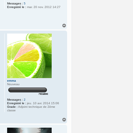
Messages :
5
Enregistré le :
mar. 20 nov. 2012 14:27
H
a
u
t
emma
Nouveau
Messages :
2
Enregistré le :
jeu. 10 avr. 2014 15:06
Grade :
Adjoint technique de 2ème
classe
H
a
u
t