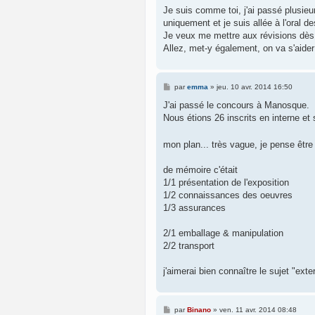
g
Je suis comme toi, j'ai passé plusieur
e
uniquement et je suis allée à l'oral 
Je veux me mettre aux révisions dè
Allez, met-y également, on va s'aider 
M
par
emma
»
jeu. 10 avr. 2014 16:50
e
s
J'ai passé le concours à Manosque.
s
Nous étions 26 inscrits en interne et
a
g
e
mon plan... très vague, je pense être
de mémoire c'était
1/1 présentation de l'exposition
1/2 connaissances des oeuvres
1/3 assurances
2/1 emballage & manipulation
2/2 transport
j'aimerai bien connaître le sujet "exter
M
par
Binano
»
ven. 11 avr. 2014 08:48