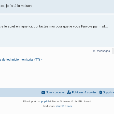
o, je l'ai à la maison.
e sujet en ligne ici, contactez moi pour que je vous l'envoie par mail...
95 messages
e technicien territorial (TT) »
Nous contacter
Politiques & cookies
Supprime
Développé par
phpBB
® Forum Software © phpBB Limited
Traduit par
phpBB-fr.com
|