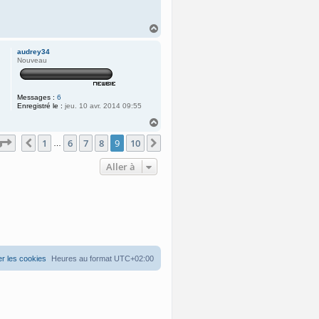
H
a
u
audrey34
t
Nouveau
Messages :
6
Enregistré le :
jeu. 10 avr. 2014 09:55
H
a
Page
9
sur
10
1
6
7
8
9
10
u
Précédente
Suivante
…
t
Aller à
r les cookies
Heures au format
UTC+02:00