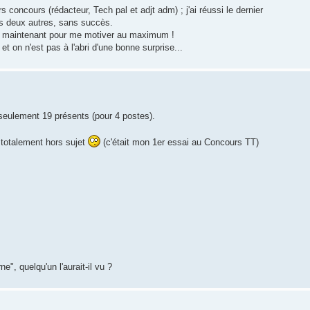
s concours (rédacteur, Tech pal et adjt adm) ; j'ai réussi le dernier
des deux autres, sans succès.
s maintenant pour me motiver au maximum !
et on n'est pas à l'abri d'une bonne surprise...
 seulement 19 présents (pour 4 postes).
 totalement hors sujet
(c'était mon 1er essai au Concours TT)
ne", quelqu'un l'aurait-il vu ?