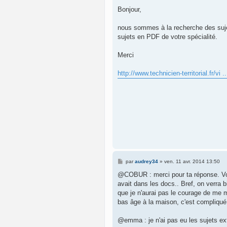
e
s
Bonjour,
s
a
g
nous sommes à la recherche des sujet
e
sujets en PDF de votre spécialité.
Merci
http://www.technicien-territorial.fr/vi
M
par
audrey34
»
ven. 11 avr. 2014 13:50
e
s
@COBUR : merci pour ta réponse. Vos 
s
avait dans les docs.. Bref, on verra b
a
g
que je n'aurai pas le courage de me m
e
bas âge à la maison, c'est compliqué
@emma : je n'ai pas eu les sujets ext