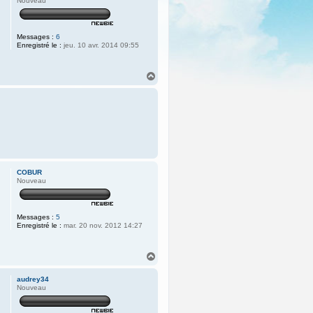
Nouveau
Messages :
6
Enregistré le :
jeu. 10 avr. 2014 09:55
H
a
u
t
COBUR
Nouveau
Messages :
5
Enregistré le :
mar. 20 nov. 2012 14:27
H
a
u
audrey34
t
Nouveau