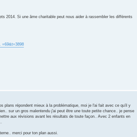
s 2014. Si une âme charitable peut nous aider à rassembler les différents
 ... =69&t=3898
plans répondent mieux à la problématique, moi je l'ai fait avec ce qu'il y
ien.. sur un gros malentendu j'ai peut être une toute petite chance.. je pense
ettre aux révisions avant les résultats de toute façon.. Avec 2 enfants en
..
erne.. merci pour ton plan aussi.