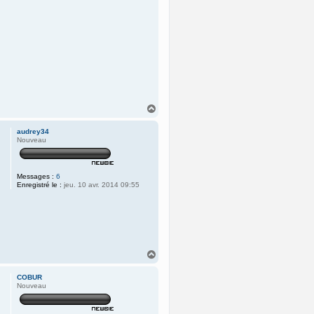
H
a
u
audrey34
t
Nouveau
Messages :
6
Enregistré le :
jeu. 10 avr. 2014 09:55
H
a
u
COBUR
t
Nouveau