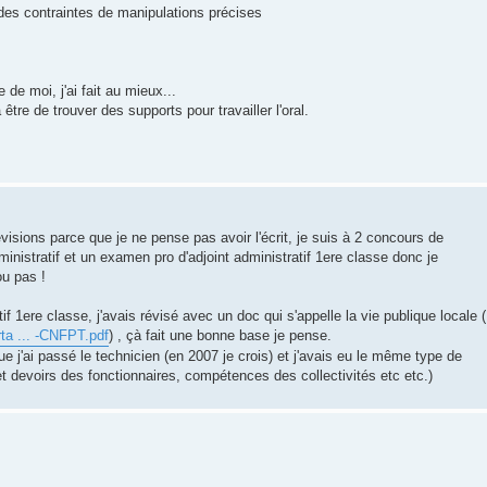
r des contraintes de manipulations précises
 de moi, j'ai fait au mieux...
tre de trouver des supports pour travailler l'oral.
sions parce que je ne pense pas avoir l'écrit, je suis à 2 concours de
ministratif et un examen pro d'adjoint administratif 1ere classe donc je
u pas !
tif 1ere classe, j'avais révisé avec un doc qui s'appelle la vie publique locale (
rta ... -CNFPT.pdf
) , çà fait une bonne base je pense.
 que j'ai passé le technicien (en 2007 je crois) et j'avais eu le même type de
et devoirs des fonctionnaires, compétences des collectivités etc etc.)