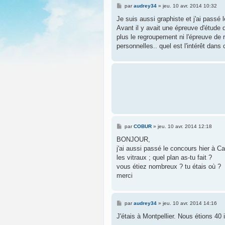
M
par
audrey34
»
jeu. 10 avr. 2014 10:32
e
s
Je suis aussi graphiste et j'ai passé l
s
Avant il y avait une épreuve d'étude
a
g
plus le regroupement ni l'épreuve de
e
personnelles.. quel est l'intérêt dans
M
par
COBUR
»
jeu. 10 avr. 2014 12:18
e
s
BONJOUR,
s
j'ai aussi passé le concours hier à C
a
g
les vitraux ; quel plan as-tu fait ?
e
vous étiez nombreux ? tu étais où ?
merci
M
par
audrey34
»
jeu. 10 avr. 2014 14:16
e
s
J'étais à Montpellier. Nous étions 40 
s