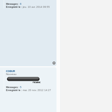
Messages :
6
Enregistré le :
jeu. 10 avr. 2014 09:55
H
a
u
COBUR
t
Nouveau
Messages :
5
Enregistré le :
mar. 20 nov. 2012 14:27