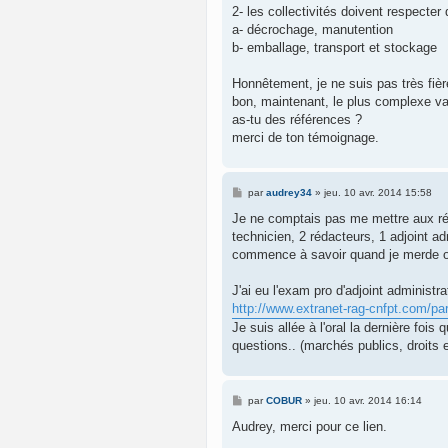
2- les collectivités doivent respecte
a- décrochage, manutention
b- emballage, transport et stockage
Honnêtement, je ne suis pas très fière
bon, maintenant, le plus complexe va ê
as-tu des références ?
merci de ton témoignage.
M
par
audrey34
»
jeu. 10 avr. 2014 15:58
e
s
Je ne comptais pas me mettre aux révi
s
technicien, 2 rédacteurs, 1 adjoint ad
a
g
commence à savoir quand je merde o
e
J'ai eu l'exam pro d'adjoint administra
http://www.extranet-rag-cnfpt.com/pa
Je suis allée à l'oral la dernière fois
questions.. (marchés publics, droits 
M
par
COBUR
»
jeu. 10 avr. 2014 16:14
e
s
Audrey, merci pour ce lien.
s
a