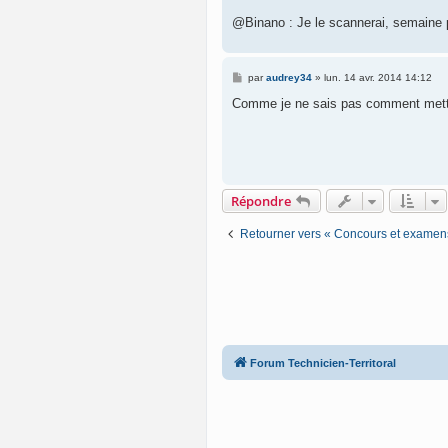
@Binano : Je le scannerai, semaine pr
M
par
audrey34
»
lun. 14 avr. 2014 14:12
e
s
Comme je ne sais pas comment mettre l
s
a
g
e
Répondre
Retourner vers « Concours et examens d
Forum Technicien-Territoral