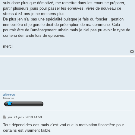
suis donc plus que démotivé, me remettre dans les cours se préparer,
partir plusieurs jpurs pour passer les épreuves, vivre de nouveau ce
stress à 51 ans je ne me sens plus.
De plus jen n'ai pas une spécialité puisque je fais du foncier , gestion
immobilière et je gére le droit de préemption de ma commune. Cela
pourrait être de l'aménagement urbain mais je n'ai pas pu avoir le type de
contenu demandé lors de épreuves.
merci
albatros
Membre
M
jeu. 24 janv. 2013 14:53
e
s
Tout dépend des cas mais c'est vrai que la motivation financière pour
s
certains est vraiment faible.
a
g