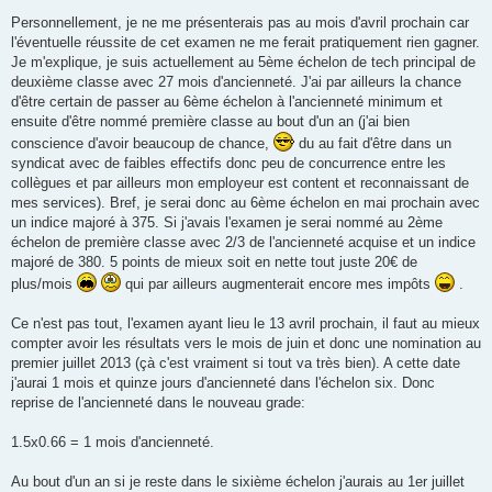
e
Personnellement, je ne me présenterais pas au mois d'avril prochain car
l'éventuelle réussite de cet examen ne me ferait pratiquement rien gagner.
Je m'explique, je suis actuellement au 5ème échelon de tech principal de
deuxième classe avec 27 mois d'ancienneté. J'ai par ailleurs la chance
d'être certain de passer au 6ème échelon à l'ancienneté minimum et
ensuite d'être nommé première classe au bout d'un an (j'ai bien
conscience d'avoir beaucoup de chance,
du au fait d'être dans un
syndicat avec de faibles effectifs donc peu de concurrence entre les
collègues et par ailleurs mon employeur est content et reconnaissant de
mes services). Bref, je serai donc au 6ème échelon en mai prochain avec
un indice majoré à 375. Si j'avais l'examen je serai nommé au 2ème
échelon de première classe avec 2/3 de l'ancienneté acquise et un indice
majoré de 380. 5 points de mieux soit en nette tout juste 20€ de
plus/mois
qui par ailleurs augmenterait encore mes impôts
.
Ce n'est pas tout, l'examen ayant lieu le 13 avril prochain, il faut au mieux
compter avoir les résultats vers le mois de juin et donc une nomination au
premier juillet 2013 (çà c'est vraiment si tout va très bien). A cette date
j'aurai 1 mois et quinze jours d'ancienneté dans l'échelon six. Donc
reprise de l'ancienneté dans le nouveau grade:
1.5x0.66 = 1 mois d'ancienneté.
Au bout d'un an si je reste dans le sixième échelon j'aurais au 1er juillet