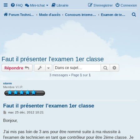
FAQ
Mini-tchat
Librairie
S’enregistrer
Connexion
R
Forum Technicien-Territoral
Mode d'accès
Concours internes et externes, examens
Examen de technicien territorial principal de 1ère classe (TTP1C)
e
c
h
e
r
Faut il présenter l'examen 1er classe
c
Rechercher
Recherche 
Répondre
h
e
3 messages • Page
1
sur
1
r
storm
Membre V.I.P.
Faut il présenter l'examen 1er classe
M
mar. 25 déc. 2012 10:21
e
s
Bonjour,
s
a
g
J'ai mis pas loin de 3 ans pour être nommé suite à ma réussite à
e
l'examen de technicien en tant que contrôleur pour être 2éme classe. Je