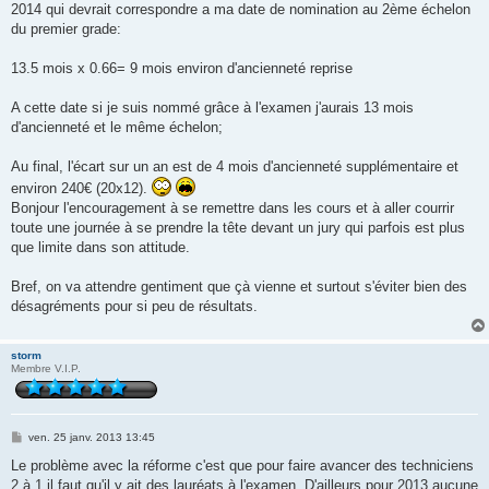
2014 qui devrait correspondre a ma date de nomination au 2ème échelon
du premier grade:
13.5 mois x 0.66= 9 mois environ d'ancienneté reprise
A cette date si je suis nommé grâce à l'examen j'aurais 13 mois
d'ancienneté et le même échelon;
Au final, l'écart sur un an est de 4 mois d'ancienneté supplémentaire et
environ 240€ (20x12).
Bonjour l'encouragement à se remettre dans les cours et à aller courrir
toute une journée à se prendre la tête devant un jury qui parfois est plus
que limite dans son attitude.
Bref, on va attendre gentiment que çà vienne et surtout s'éviter bien des
désagréments pour si peu de résultats.
storm
Membre V.I.P.
M
ven. 25 janv. 2013 13:45
e
s
Le problème avec la réforme c'est que pour faire avancer des techniciens
s
2 à 1 il faut qu'il y ait des lauréats à l'examen. D'ailleurs pour 2013 aucune
a