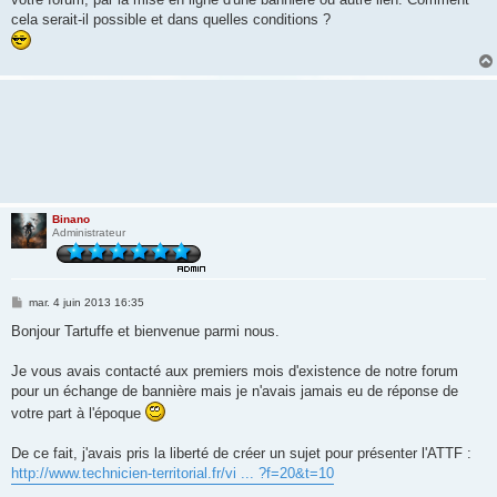
a
g
cela serait-il possible et dans quelles conditions ?
e
Binano
Administrateur
M
mar. 4 juin 2013 16:35
e
s
Bonjour Tartuffe et bienvenue parmi nous.
s
a
g
Je vous avais contacté aux premiers mois d'existence de notre forum
e
pour un échange de bannière mais je n'avais jamais eu de réponse de
votre part à l'époque
De ce fait, j'avais pris la liberté de créer un sujet pour présenter l'ATTF :
http://www.technicien-territorial.fr/vi ... ?f=20&t=10