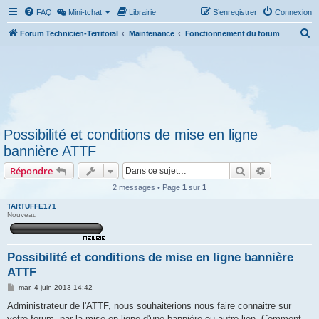
FAQ
Mini-tchat
Librairie
S’enregistrer
Connexion
R
Forum Technicien-Territoral
Maintenance
Fonctionnement du forum
e
c
h
e
r
Possibilité et conditions de mise en ligne
c
bannière ATTF
h
Rechercher
Recherche 
Répondre
e
r
2 messages • Page
1
sur
1
TARTUFFE171
Nouveau
Possibilité et conditions de mise en ligne bannière
ATTF
M
mar. 4 juin 2013 14:42
e
s
Administrateur de l'ATTF, nous souhaiterions nous faire connaitre sur
s
votre forum, par la mise en ligne d'une bannière ou autre lien. Comment