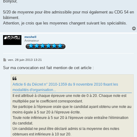
s
Bonjour,
s
a
g
5/20 de moyenne pour être admissibile pour moi également au CDG 54 en
e
bâtiment.
Attention, je crois que les moyennes changent suivant les spécialités.
meshell
Animateur
M
ven. 28 juin 2013 13:21
e
s
Sur ma convocation est fait mention de cet article :
s
a
g
e
Article 6 du Décret n° 2010-1359 du 9 novembre 2010 fixant les
modalités d'organisation...
Il est attribué à chaque épreuve une note de 0 à 20. Chaque note est
multipliée par le coefficient correspondant.
Ne participe à l'épreuve orale que le candidat ayant obtenu une note au
moins égale à 5 sur 20 à l'épreuve écrite.
Toute note inférieure à 5 sur 20 à l'épreuve orale entraîne l'élimination
du candidat.
Un candidat ne peut être déclaré admis si la moyenne des notes
obtenues est inférieure à 10 sur 20.