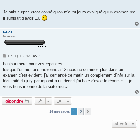
Je suis surpris etant donné qu'on m'a toujours expliqué qu'un examen pro
il suffisait d'avoir 10.
bdn02
Nouveau
M
lun. 1 juil. 2013 16:20
e
s
bonjour merci pour vos reponses ,
s
lorsque l'on met une moyenne à 12 nous ne sommes plus dans un
a
g
examen c'est evident, j'ai demandé ce matin un complement d'info sur la
e
légitimité du jury par rapport à un décret j'ai hate d'avoir la réponse ....je
vous tiens informé de la suite merci
Répondre
1
2
Suivante
14 messages
Aller à