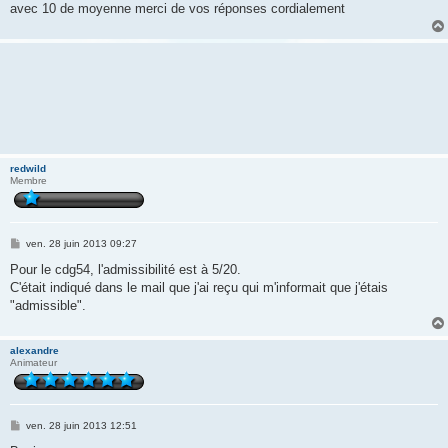
avec 10 de moyenne merci de vos réponses cordialement
redwild
Membre
M
ven. 28 juin 2013 09:27
e
s
Pour le cdg54, l'admissibilité est à 5/20.
s
C'était indiqué dans le mail que j'ai reçu qui m'informait que j'étais
a
g
"admissible".
e
alexandre
Animateur
M
ven. 28 juin 2013 12:51
e