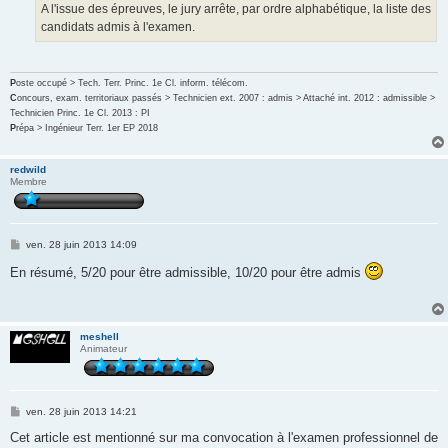
A l'issue des épreuves, le jury arrête, par ordre alphabétique, la liste des
candidats admis à l'examen.
P
oste occupé > Tech. Terr. Princ. 1e Cl. inform. télécom.
C
oncours, exam. territoriaux passés > Technicien ext. 2007 : admis > Attaché int. 2012 : admissible >
Technicien Princ. 1e Cl. 2013 : PI
P
répa > Ingénieur Terr. 1er EP 2018
redwild
Membre
M
ven. 28 juin 2013 14:09
e
s
En résumé, 5/20 pour être admissible, 10/20 pour être admis
s
a
g
e
meshell
Animateur
M
ven. 28 juin 2013 14:21
e
s
Cet article est mentionné sur ma convocation à l'examen professionnel de
s