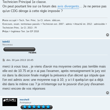
Technicien Principal 1e classe.
a
g
On peut pourtant lire sur ce forum des
avis divergents
... Je ne pense pas
e
qu'un CDG déroge à cette règle imposée ?
P
oste occupé > Tech. Terr. Princ. 1e Cl. inform. télécom.
C
oncours, exam. territoriaux passés > Technicien ext. 2007 : admis > Attaché int. 2012 : admissible >
Technicien Princ. 1e Cl. 2013 : PI
P
répa > Ingénieur Terr. 1er EP 2018
bdn02
Nouveau
M
dim. 30 juin 2013 18:45
e
s
merci à vous tous , je viens d'avoir ma moyenne certes pas terrible mais
s
elle est de 10.75 et je n ai pas l'examen, après renseignement le jury est
a
g
roi dans la décision finale malgré la présence d'un décret qui stipule que
e
l'on est admis avec une moyenne sup à 10, y a t il quelqu'un qui a déjà
été dans le même cas ? je m'interroge sur le pouvoir d'un jury d'examen
merci encore de vos réponses
meshell
Animateur