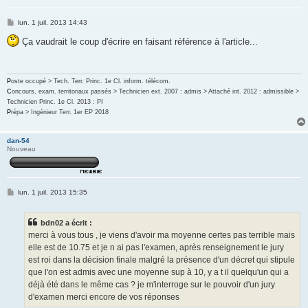
M
lun. 1 juil. 2013 14:43
e
s
Ça vaudrait le coup d'écrire en faisant référence à l'article...
s
a
g
e
P
oste occupé > Tech. Terr. Princ. 1e Cl. inform. télécom.
C
oncours, exam. territoriaux passés > Technicien ext. 2007 : admis > Attaché int. 2012 : admissible >
Technicien Princ. 1e Cl. 2013 : PI
P
répa > Ingénieur Terr. 1er EP 2018
dan-54
Nouveau
M
lun. 1 juil. 2013 15:35
e
s
s
bdn02 a écrit :
a
g
merci à vous tous , je viens d'avoir ma moyenne certes pas terrible mais
e
elle est de 10.75 et je n ai pas l'examen, après renseignement le jury
est roi dans la décision finale malgré la présence d'un décret qui stipule
que l'on est admis avec une moyenne sup à 10, y a t il quelqu'un qui a
déjà été dans le même cas ? je m'interroge sur le pouvoir d'un jury
d'examen merci encore de vos réponses