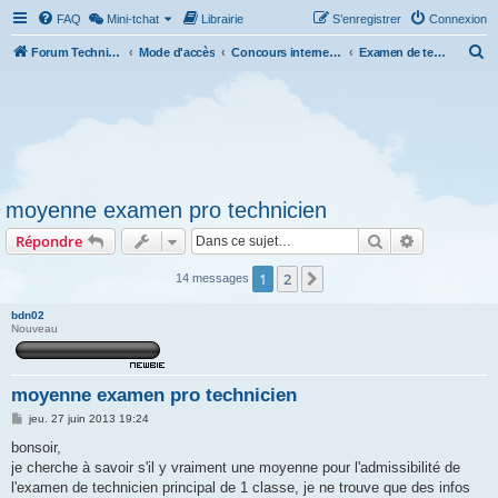
FAQ
Mini-tchat
Librairie
S’enregistrer
Connexion
R
Forum Technicien-Territoral
Mode d'accès
Concours internes et externes, examens
Examen de technicien territorial principal de 1ère classe (TTP1C)
e
c
h
e
r
moyenne examen pro technicien
c
Rechercher
Recherche 
Répondre
h
e
1
2
Suivante
14 messages
r
bdn02
Nouveau
moyenne examen pro technicien
M
jeu. 27 juin 2013 19:24
e
s
bonsoir,
s
je cherche à savoir s'il y vraiment une moyenne pour l'admissibilité de
a
g
l'examen de technicien principal de 1 classe, je ne trouve que des infos
e