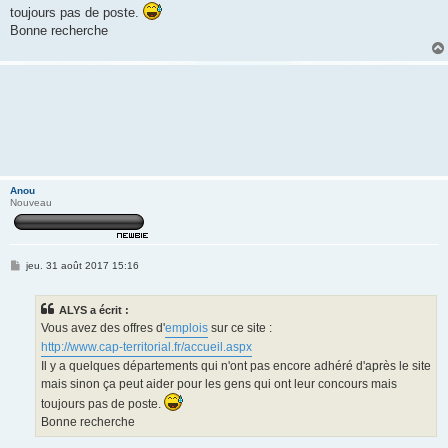
toujours pas de poste.
Bonne recherche
Anou
Nouveau
M
jeu. 31 août 2017 15:16
e
s
s
ALYS a écrit :
a
g
Vous avez des offres d'
emplois
sur ce site :
e
http://www.cap-territorial.fr/accueil.aspx
Il y a quelques départements qui n'ont pas encore adhéré d'après le site
mais sinon ça peut aider pour les gens qui ont leur concours mais
toujours pas de poste.
Bonne recherche