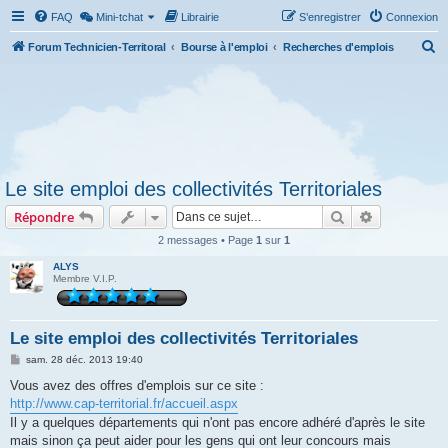
FAQ
Mini-tchat
Librairie
S’enregistrer
Connexion
R
Forum Technicien-Territoral
Bourse à l'emploi
Recherches d'emplois
e
c
h
e
r
Le site emploi des collectivités Territoriales
c
Rechercher
Recherche 
Répondre
h
e
2 messages • Page
1
sur
1
r
ALYS
Membre V.I.P.
Le site emploi des collectivités Territoriales
M
sam. 28 déc. 2013 19:40
e
s
Vous avez des offres d'emplois sur ce site :
s
http://www.cap-territorial.fr/accueil.aspx
a
g
Il y a quelques départements qui n'ont pas encore adhéré d'après le site
e
mais sinon ça peut aider pour les gens qui ont leur concours mais