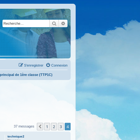
Rechercher
Recherche avancée
S’enregistrer
Connexion
 principal de 1ère classe (TTP1C)
1
2
3
4
Précédente
37 messages
technique2