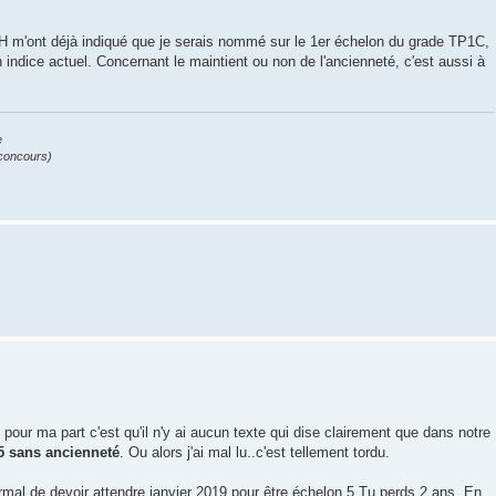
H m'ont déjà indiqué que je serais nommé sur le 1er échelon du grade TP1C,
indice actuel. Concernant le maintient ou non de l'ancienneté, c'est aussi à
e
e concours)
our ma part c'est qu'il n'y ai aucun texte qui dise clairement que dans notre
5 sans ancienneté
. Ou alors j'ai mal lu..c'est tellement tordu.
normal de devoir attendre janvier 2019 pour être échelon 5 Tu perds 2 ans..En