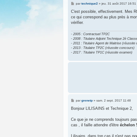
M
par
technique2
»
jeu. 31 août 2017 16:51
e
s
C'est possible, effectivement. Mes R
s
ce qui correspond au plus près à mon 
a
g
vérifier.
e
- 2005 : Contractuel TP2C
- 2008 : Titulaire Adjoint Technique 2è Class
- 2011 : Titulaire Agent de Maitrise (réussit
- 2013 : Titulaire TP2C (réussite concours)
- 2017 : Titulaire TP1C (réussite examen)
M
par
grenetp
»
sam. 2 sept. 2017 11:48
e
s
Bonjour LILISAINS et Technique 2,
s
a
g
Ce que je ne comprends toujours pas p
e
cas , il faille attendre d'être
échelon 
Lilisains, dans ton cas il n'est pas 