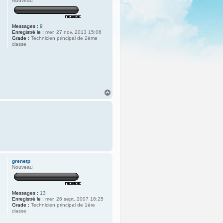
Nouveau
Messages :
9
Enregistré le :
mer. 27 nov. 2013 15:06
Grade :
Technicien principal de 2ème
classe
H
a
u
t
grenetp
Nouveau
Messages :
13
Enregistré le :
mer. 26 sept. 2007 16:25
Grade :
Technicien principal de 1ère
classe