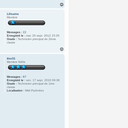
H
a
u
Lilisains
t
Membre
Messages :
22
Enregistré le :
mar. 25 sept. 2012 15:35
Grade :
Technicien principal de 2ème
classe
H
a
u
tlse31
t
Membre fidèle
Messages :
67
Enregistré le :
ven. 17 sept. 2010 09:36
Grade :
Technicien principal de 1ère
classe
Localisation :
Midi Pyrénées