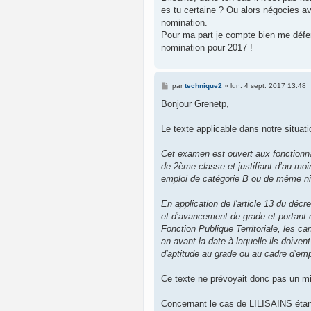
es tu certaine ? Ou alors négocies a
nomination.
Pour ma part je compte bien me défe
nomination pour 2017 !
M
par
technique2
»
lun. 4 sept. 2017 13:48
e
s
Bonjour Grenetp,
s
a
g
Le texte applicable dans notre situati
e
Cet examen est ouvert aux fonctionna
de 2ème classe et justifiant d’au moi
emploi de catégorie B ou de même n
En application de l'article 13 du décr
et d’avancement de grade et portant d
Fonction Publique Territoriale, les c
an avant la date à laquelle ils doiven
d'aptitude au grade ou au cadre d'emplo
Ce texte ne prévoyait donc pas un m
Concernant le cas de LILISAINS étant d