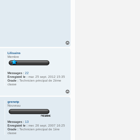
H
a
u
Lilisains
t
Membre
Messages :
22
Enregistré le :
mar. 25 sept. 2012 15:35
Grade :
Technicien principal de 2ème
classe
H
a
u
grenetp
t
Nouveau
Messages :
13
Enregistré le :
mer. 26 sept. 2007 16:25
Grade :
Technicien principal de 1ère
classe