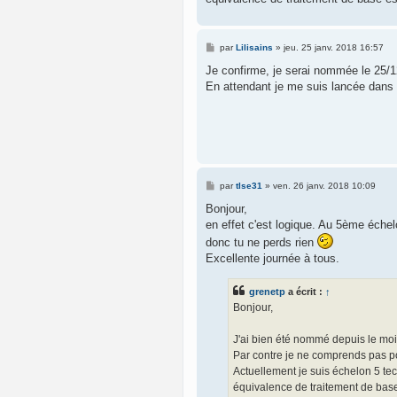
M
par
Lilisains
»
jeu. 25 janv. 2018 16:57
e
s
Je confirme, je serai nommée le 25/12
s
En attendant je me suis lancée dans la
a
g
e
M
par
tlse31
»
ven. 26 janv. 2018 10:09
e
s
Bonjour,
s
en effet c'est logique. Au 5ème échel
a
g
donc tu ne perds rien
e
Excellente journée à tous.
grenetp
a écrit :
↑
Bonjour,
J'ai bien été nommé depuis le mo
Par contre je ne comprends pas pou
Actuellement je suis échelon 5 tec
équivalence de traitement de base