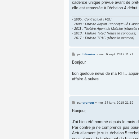
cadence unique prévue avant de préte
elle est repassée à l'échelon 4 début 
- 2005 : Contractuel TP2C
- 2008 : Titulaire Adjoint Technique 2è Class
- 2011 : Titulaire Agent de Maitrise (réussit
- 2013 : Titulaire TP2C (réussite concours)
- 2017 : Titulaire TP1C (réussite examen)
M
par
Lilisains
»
mer. 6 sept. 2017 11:21
e
s
Bonjour,
s
a
g
bon quelque news de ma RH... apparem
e
affaire à suivre
M
par
grenetp
»
mer. 24 janv. 2018 21:15
e
s
Bonjour,
s
a
g
J'ai bien été nommé depuis le mois 
e
Par contre je ne comprends pas pourqu
Actuellement je suis échelon 5 techni
équivalence de traitement de base es