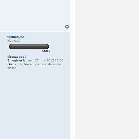
H
a
u
technique2
t
Nouveau
Messages :
9
Enregistré le :
mer. 27 nov. 2013 15:06
Grade :
Technicien principal de 2ème
classe