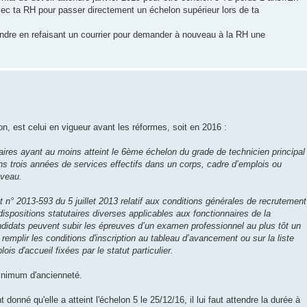
vec ta RH pour passer directement un échelon supérieur lors de ta
ndre en refaisant un courrier pour demander à nouveau à la RH une
on, est celui en vigueur avant les réformes, soit en 2016 :
ires ayant au moins atteint le 6ème échelon du grade de technicien principal
ns trois années de services effectifs dans un corps, cadre d’emplois ou
iveau.
et n° 2013-593 du 5 juillet 2013 relatif aux conditions générales de recrutement
ispositions statutaires diverses applicables aux fonctionnaires de la
andidats peuvent subir les épreuves d’un examen professionnel au plus tôt un
t remplir les conditions d'inscription au tableau d’avancement ou sur la liste
is d'accueil fixées par le statut particulier.
inimum d'ancienneté.
onné qu'elle a atteint l'échelon 5 le 25/12/16, il lui faut attendre la durée à