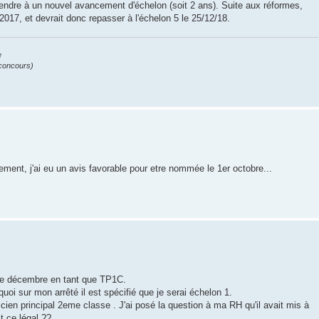
ndre à un nouvel avancement d'échelon (soit 2 ans). Suite aux réformes,
2017, et devrait donc repasser à l'échelon 5 le 25/12/18.
e
e concours)
ent, j'ai eu un avis favorable pour etre nommée le 1er octobre...
de décembre en tant que TP1C.
oi sur mon arrêté il est spécifié que je serai échelon 1.
cien principal 2eme classe . J'ai posé la question à ma RH qu'il avait mis à
t ce légal ??