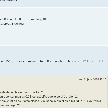
/2018 en TP1CL.... c'est long !!!
 prépa ingenieur ......
on TP2C, ton indice majoré était 385 et au 1er échelon de TP1C il est 389
mer. 24 janv. 2018 21:15
is de décembre en tant que TP1C.
rquoi sur mon arrêté il est spécifié que je serai échelon 1.
hnicien principal 2eme classe . J'ai posé la question à ma RH qu'il avait mis à
 est ce légal ??