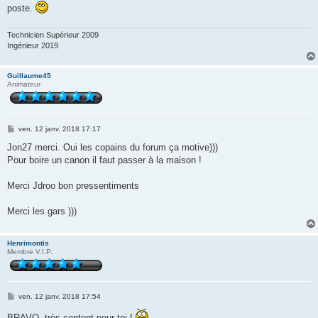
s
poste.
a
g
e
Technicien Supérieur 2009
Ingénieur 2019
Guillaume45
Animateur
M
ven. 12 janv. 2018 17:17
e
s
Jon27 merci. Oui les copains du forum ça motive)))
s
Pour boire un canon il faut passer à la maison !
a
g
e
Merci Jdroo bon pressentiments
Merci les gars )))
Henrimontis
Membre V.I.P.
M
ven. 12 janv. 2018 17:54
e
s
BRAVO, très content pour toi !