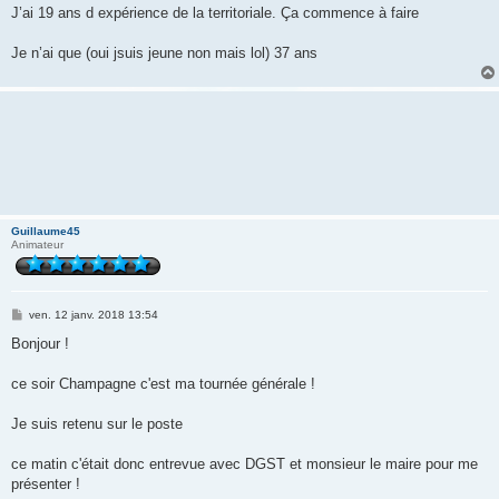
g
J’ai 19 ans d expérience de la territoriale. Ça commence à faire
e
Je n’ai que (oui jsuis jeune non mais lol) 37 ans
Guillaume45
Animateur
M
ven. 12 janv. 2018 13:54
e
s
Bonjour !
s
a
g
ce soir Champagne c'est ma tournée générale !
e
Je suis retenu sur le poste
ce matin c'était donc entrevue avec DGST et monsieur le maire pour me
présenter !