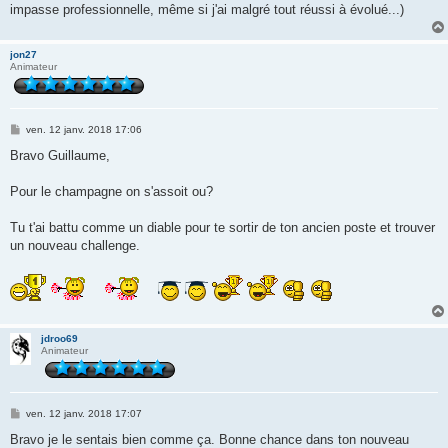
impasse professionnelle, même si j'ai malgré tout réussi à évolué...)
jon27
Animateur
M
ven. 12 janv. 2018 17:06
e
s
Bravo Guillaume,
s
a
g
Pour le champagne on s'assoit ou?
e
Tu t'ai battu comme un diable pour te sortir de ton ancien poste et trouver
un nouveau challenge.
jdroo69
Animateur
M
ven. 12 janv. 2018 17:07
e
s
Bravo je le sentais bien comme ça. Bonne chance dans ton nouveau