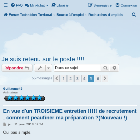
FAQ
Mini-tchat
Librairie
S’enregistrer
Connexion
R
Forum Technicien-Territoral
Bourse à l'emploi
Recherches d'emplois
e
c
h
e
r
Je suis retenu sur le poste !!!!
c
Rechercher
Recherche 
Répondre
h
e
1
2
3
4
5
6
Précédente
Suivante
55 messages
r
Guillaume45
Animateur
En vue d'un TROISIEME entretien !!!!! de recrutement
, comment peaufiner ma préparation ?(Nouveau !)
M
jeu. 11 janv. 2018 07:24
e
s
Oui pas simple.
s
a