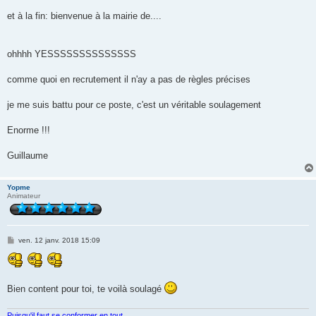
et à la fin: bienvenue à la mairie de....
ohhhh YESSSSSSSSSSSSSS
comme quoi en recrutement il n'ay a pas de règles précises
je me suis battu pour ce poste, c'est un véritable soulagement
Enorme !!!
Guillaume
Yopme
Animateur
M
ven. 12 janv. 2018 15:09
e
s
s
a
g
Bien content pour toi, te voilà soulagé
e
Puisqu'il faut se conformer en tout...