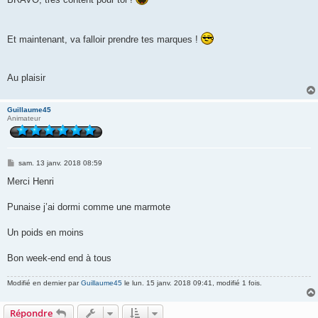
s
a
g
e
Et maintenant, va falloir prendre tes marques !
Au plaisir
Guillaume45
Animateur
M
sam. 13 janv. 2018 08:59
e
s
Merci Henri
s
a
g
Punaise j’ai dormi comme une marmote
e
Un poids en moins
Bon week-end end à tous
Modifié en dernier par
Guillaume45
le lun. 15 janv. 2018 09:41, modifié 1 fois.
Répondre