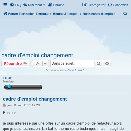
FAQ
Mini-tchat
Librairie
S’enregistrer
Connexion
R
Forum Technicien-Territoral
Bourse à l'emploi
Recherches d'emplois
e
c
h
e
r
cadre d'emploi changement
c
Rechercher
Recherche 
Répondre
h
e
5 messages • Page
1
sur
1
r
TTBTP
Membre
cadre d'emploi changement
M
jeu. 11 févr. 2021 17:23
e
s
Bonjour,
s
a
g
je suis intéressé par une offre sur un cadre d'emploi de rédacteur alors
e
que je suis technicien. En fait le thème reste technique mais il s'agit de