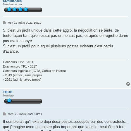
Samildanach
Membre accro
M
mer. 17 mars 2021 19:10
e
s
Si c'est un profil unique dans cette agglo, la négociation se tente, de
s
toute façon tant qu'on essai pas on ne sait pas, et après on regrette de ne
a
g
pas avoir essayé.
e
Si c'est un profil pour lequel plusieurs postes existent c'est perdu
d'avance.
Concours TP2 - 2011
Examen pro TP1 - 2017
Concours ingénieur (IGTA, CoBa) en interne
- 2019 (échec, sans prépa)
- 2021 (admis, avec prépa)
TTBTP
Membre
M
sam. 20 mars 2021 08:51
e
s
Il semblerait qu'il existe déjà deux postes..occupés par des contractuels..
s
que j'imagine avec un salaire plus important que la grille..peut-être à tort
a