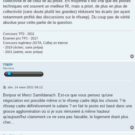
collectivité et de celui lié au poste. En moyenne il est vrai que les postes
techniques ont souvent un meilleur RI, mais a priori, de plus en plus de
collectivité (sans doute plutôt les grandes) réduisent les écarts (en ayant
notamment profité des discussions sur le rifseep). Du coup pas de vérité
absolue pour cette partie de la question.
Concours TP2 - 2011
Examen pro TP1 - 2017
Concours ingénieur (IGTA, CoBa) en interne
- 2019 (échec, sans prépa)
- 2021 (admis, avec prépa)
TTBTP
Membre
M
dim. 14 mars 2021 09:12
e
s
Bonjour et Merci Samildanach. Est-ce que vous pensez qu'une
s
négociation est possible même si le rifseep cadre déjà les choses ? le
a
g
rifseep cadre définitivement le salaire ? en fait le poste est basé dans une
e
grosse agglomération où si je suis rémunéré à même hauteur
qu'aujourd'hui clairement ce ne sera pas faisable, le logement étant plus
cher...