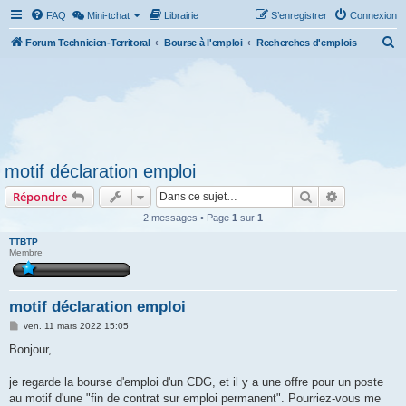
FAQ
Mini-tchat
Librairie
S’enregistrer
Connexion
R
Forum Technicien-Territoral
Bourse à l'emploi
Recherches d'emplois
e
c
h
e
r
motif déclaration emploi
c
Rechercher
Recherche 
Répondre
h
e
2 messages • Page
1
sur
1
r
TTBTP
Membre
motif déclaration emploi
M
ven. 11 mars 2022 15:05
e
s
Bonjour,
s
a
g
je regarde la bourse d'emploi d'un CDG, et il y a une offre pour un poste
e
au motif d'une "fin de contrat sur emploi permanent". Pourriez-vous me