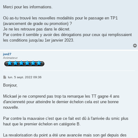
a
g
Merci pour les informations.
e
Où as-tu trouvé les nouvelles modalités pour le passage en TP1
(avancement de grade ou promotion) ?
Je ne les retrouve pas dans le décret.
Par contre il semble y avoir des dérogations pour ceux qui remplissaient
les conditions jusqu'au 1er janvier 2023.
jon27
Animateur
M
lun. 5 sept. 2022 09:36
e
s
Bonjour,
s
a
g
Mickael je ne comprend pas trop ta remarque les TT gagne 4 ans
e
d'ancienneté pour atteindre le dernier échelon cela est une bonne
nouvelle.
Par contre la mauvaise c'est que ce fait est dû à l'arrivée du smic plus
haut que le premier échelon en catégorie B.
La revalorisation du point a été une avancée mais son gel depuis des