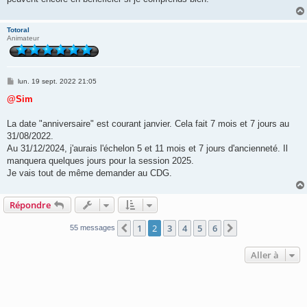
Totoral
Animateur
M
lun. 19 sept. 2022 21:05
e
s
@Sim
s
a
g
La date "anniversaire" est courant janvier. Cela fait 7 mois et 7 jours au
e
31/08/2022.
Au 31/12/2024, j'aurais l'échelon 5 et 11 mois et 7 jours d'ancienneté. Il
manquera quelques jours pour la session 2025.
Je vais tout de même demander au CDG.
Répondre
1
2
3
4
5
6
Précédente
Suivante
55 messages
Aller à