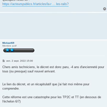
s
https://acteurspublics.fr/articles/la-r ... les-rails?
a
g
e
Mickael69
Membre actif
M
ven. 2 sept. 2022 15:00
e
s
Chers amis techniciens, le décret est donc paru, -4 ans d'ancienneté pour
s
tous (ou presque) sauf nouvel arrivant.
a
g
e
Le lien du décret, et un récapitulatif que j'ai fait moi même pour
comprendre.
Cette réforme est une catastrophe pour les TP2C et TT (en dessous de
l'échelon 6/7)