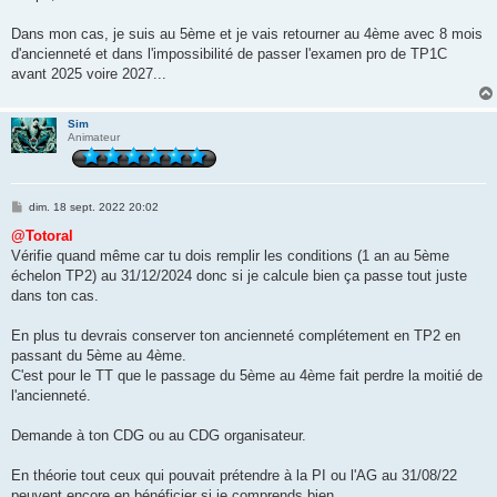
Dans mon cas, je suis au 5ème et je vais retourner au 4ème avec 8 mois
d'ancienneté et dans l'impossibilité de passer l'examen pro de TP1C
avant 2025 voire 2027...
Sim
Animateur
M
dim. 18 sept. 2022 20:02
e
s
@Totoral
s
Vérifie quand même car tu dois remplir les conditions (1 an au 5ème
a
g
échelon TP2) au 31/12/2024 donc si je calcule bien ça passe tout juste
e
dans ton cas.
En plus tu devrais conserver ton ancienneté complétement en TP2 en
passant du 5ème au 4ème.
C'est pour le TT que le passage du 5ème au 4ème fait perdre la moitié de
l'ancienneté.
Demande à ton CDG ou au CDG organisateur.
En théorie tout ceux qui pouvait prétendre à la PI ou l'AG au 31/08/22
peuvent encore en bénéficier si je comprends bien.