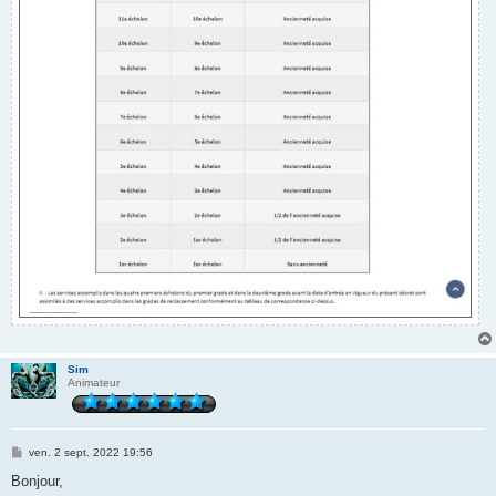
Sim
Animateur
M
ven. 2 sept. 2022 19:56
e
s
Bonjour,
s