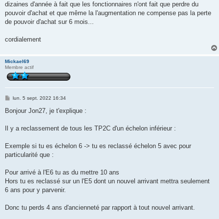
dizaines d'année à fait que les fonctionnaires n'ont fait que perdre du
pouvoir d'achat et que même la l'augmentation ne compense pas la perte
de pouvoir d'achat sur 6 mois...
cordialement
Mickael69
Membre actif
M
lun. 5 sept. 2022 16:34
e
s
Bonjour Jon27, je t'explique :
s
a
g
Il y a reclassement de tous les TP2C d'un échelon inférieur :
e
Exemple si tu es échelon 6 -> tu es reclassé échelon 5 avec pour
particularité que :
Pour arrivé à l'E6 tu as du mettre 10 ans
Hors tu es reclassé sur un l'E5 dont un nouvel arrivant mettra seulement
6 ans pour y parvenir.
Donc tu perds 4 ans d'ancienneté par rapport à tout nouvel arrivant.