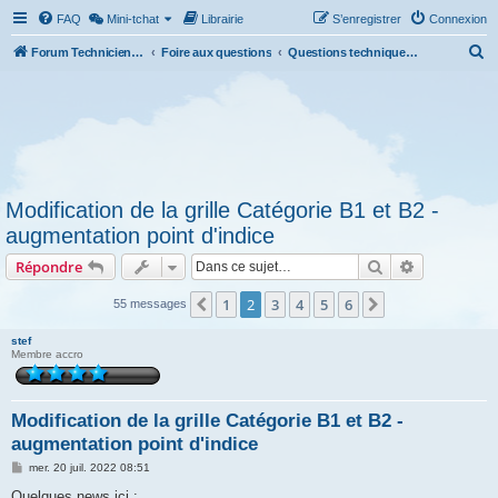
FAQ
Mini-tchat
Librairie
S’enregistrer
Connexion
R
Forum Technicien-Territoral
Foire aux questions
Questions techniques et administratives
e
c
h
e
r
Modification de la grille Catégorie B1 et B2 -
c
augmentation point d'indice
h
Rechercher
Recherche 
Répondre
e
r
1
2
3
4
5
6
Précédente
Suivante
55 messages
stef
Membre accro
Modification de la grille Catégorie B1 et B2 -
augmentation point d'indice
M
mer. 20 juil. 2022 08:51
e
s
Quelques news ici :