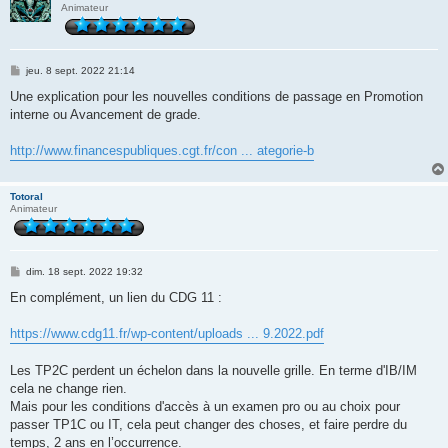
Animateur
M
jeu. 8 sept. 2022 21:14
e
s
Une explication pour les nouvelles conditions de passage en Promotion
s
interne ou Avancement de grade.
a
g
e
http://www.financespubliques.cgt.fr/con ... ategorie-b
Totoral
Animateur
M
dim. 18 sept. 2022 19:32
e
s
En complément, un lien du CDG 11 :
s
a
g
https://www.cdg11.fr/wp-content/uploads ... 9.2022.pdf
e
Les TP2C perdent un échelon dans la nouvelle grille. En terme d'IB/IM
cela ne change rien.
Mais pour les conditions d'accès à un examen pro ou au choix pour
passer TP1C ou IT, cela peut changer des choses, et faire perdre du
temps, 2 ans en l’occurrence.