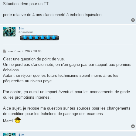
Situation idem pour un TT :
perte relative de 4 ans d'ancienneté à échelon équivalent.
Sim
Animateur
M
mar. 6 sept. 2022 20:08
e
s
C'est une question de point de vue.
s
On ne perd pas d'ancienneté, on n'en gagne pas par rapport aux premiers
a
g
échelons.
e
Autant se réjouir que les futurs techniciens soient moins à ras les
pâquerettes au niveau paye.
Par contre, ça aurait un impact éventuel pour les avancements de grade
ou les promotions internes.
A ce sujet, je repose ma question sur tes sources pour les changements
de condition pour les échelons de passage des examens.
Merci
Sim