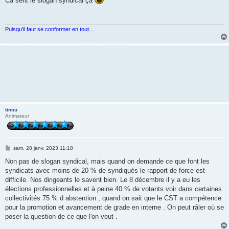
Ca sent le slogan syndical ça
s
a
g
e
Puisqu'il faut se conformer en tout...
tinou
Animateur
M
sam. 28 janv. 2023 11:18
e
s
Non pas de slogan syndical, mais quand on demande ce que font les
s
syndicats avec moins de 20 % de syndiqués le rapport de force est
a
g
difficile. Nos dirigeants le savent bien. Le 8 décembre il y a eu les
e
élections professionnelles et à peine 40 % de votants voir dans certaines
collectivités 75 % d abstention , quand on sait que le CST a compétence
pour la promotion et avancement de grade en interne . On peut râler où se
poser la question de ce que l'on veut .