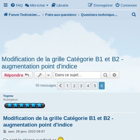
FAQ
Mini-tchat
Librairie
S’enregistrer
Connexion
R
Forum Technicien-Territoral
Foire aux questions
Questions techniques et administratives
e
c
h
e
r
Modification de la grille Catégorie B1 et B2 -
c
augmentation point d'indice
h
Rechercher
Recherche 
Répondre
e
r
1
2
3
4
5
6
Précédente
55 messages
Yopme
Animateur
Modification de la grille Catégorie B1 et B2 -
augmentation point d'indice
M
sam. 28 janv. 2023 09:07
e
s