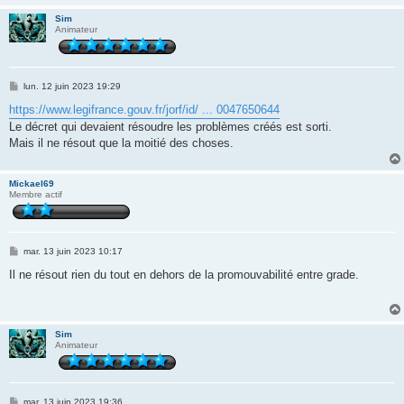
Sim
Animateur
M
lun. 12 juin 2023 19:29
e
s
https://www.legifrance.gouv.fr/jorf/id/ ... 0047650644
s
Le décret qui devaient résoudre les problèmes créés est sorti.
a
g
Mais il ne résout que la moitié des choses.
e
Mickael69
Membre actif
M
mar. 13 juin 2023 10:17
e
s
Il ne résout rien du tout en dehors de la promouvabilité entre grade.
s
a
g
e
Sim
Animateur
M
mar. 13 juin 2023 19:36