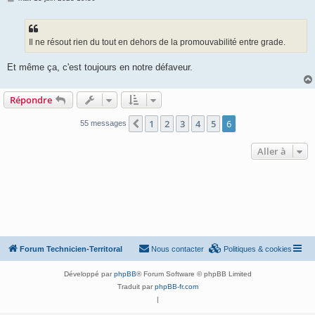
e
s
s
a
g
Il ne résout rien du tout en dehors de la promouvabilité entre grade.
e
Et même ça, c'est toujours en notre défaveur.
Répondre
1
2
3
4
5
6
Précédente
55 messages
Aller à
Forum Technicien-Territoral
Nous contacter
Politiques & cookies
Développé par
phpBB
® Forum Software © phpBB Limited
Traduit par
phpBB-fr.com
|