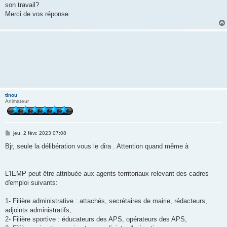
son travail?
Merci de vos réponse.
tinou
Animateur
M
jeu. 2 févr. 2023 07:08
e
s
Bjr, seule la délibération vous le dira . Attention quand même à
s
a
g
e
L'IEMP peut être attribuée aux agents territoriaux relevant des cadres
d'emploi suivants:
1- Filière administrative : attachés, secrétaires de mairie, rédacteurs,
adjoints administratifs,
2- Filière sportive : éducateurs des APS, opérateurs des APS,