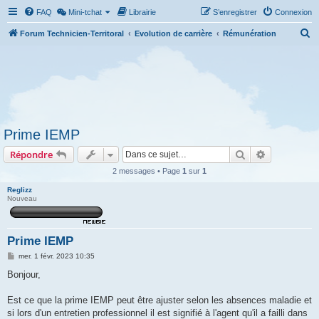
FAQ
Mini-tchat
Librairie
S’enregistrer
Connexion
R
Forum Technicien-Territoral
Evolution de carrière
Rémunération
e
c
h
e
r
Prime IEMP
c
Rechercher
Recherche 
Répondre
h
e
2 messages • Page
1
sur
1
r
Reglizz
Nouveau
Prime IEMP
M
mer. 1 févr. 2023 10:35
e
s
Bonjour,
s
a
g
Est ce que la prime IEMP peut être ajuster selon les absences maladie et
e
si lors d'un entretien professionnel il est signifié à l'agent qu'il a failli dans