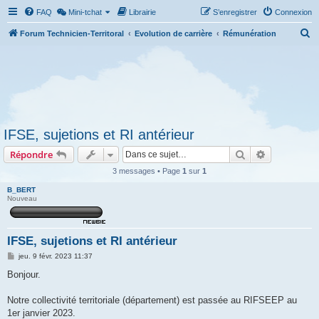
FAQ
Mini-tchat
Librairie
S’enregistrer
Connexion
R
Forum Technicien-Territoral
Evolution de carrière
Rémunération
e
c
h
e
r
IFSE, sujetions et RI antérieur
c
Rechercher
Recherche 
Répondre
h
e
3 messages • Page
1
sur
1
r
B_BERT
Nouveau
IFSE, sujetions et RI antérieur
M
jeu. 9 févr. 2023 11:37
e
s
Bonjour.
s
a
g
Notre collectivité territoriale (département) est passée au RIFSEEP au
e
1er janvier 2023.