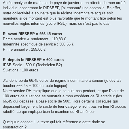
Après analyse de ma fiche de paye de janvier et en attente de mon arrêté
individuel concernant le RIFSEEP, j'ai constaté une anomalie. En effet,
notre collectivité a souhaité que le régime indemnitaire acquis soit
maintenu si ce montant est plus favorable que le montant fixé selon les
nouvelles règles internes
(socle IFSE), mais ce n'est pas le cas.
RI avant RIFSEEP = 566,45 euros
Prime service & rendement : 110,83 €
Indemnité spécifique de service : 300,56 €
Prime annuelle : 155,06 €
RI depuis le RIFSEEP = 600 euros
IFSE Socle : 500 € (Technicien B2)
Sujetions : 100 euros
J'ai donc perdu 66,45 euros de régime indemnitaire antérieur (je devrais
toucher 566,45 + 100 en toute logique).
Notre service RH m'explique que je ne suis pas perdant, et que l'ajout de
100 euros de sujetions se soustrait a mon excédent de RI antérieur (les
66,45 qui dépasse la base socle de 500). Hors certains collègues qui
dépassent largement le socle de leur catégorie n'ont pas vu leur RI acquis
rabotté, ce qui implique bien le maintien du RI antérieur.
Quelqu'un connait il le texte qui fait référence a cette drole se
soustraction ?