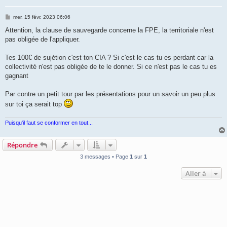
M
mer. 15 févr. 2023 06:06
e
s
Attention, la clause de sauvegarde concerne la FPE, la territoriale n'est
s
pas obligée de l'appliquer.
a
g
e
Tes 100€ de sujétion c'est ton CIA ? Si c'est le cas tu es perdant car la
collectivité n'est pas obligée de te le donner. Si ce n'est pas le cas tu es
gagnant
Par contre un petit tour par les présentations pour un savoir un peu plus
sur toi ça serait top
Puisqu'il faut se conformer en tout...
Répondre
3 messages • Page
1
sur
1
Aller à