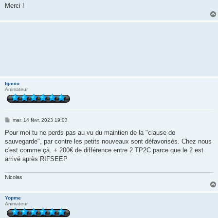
Merci !
lgnico
Animateur
M
mar. 14 févr. 2023 19:03
e
s
Pour moi tu ne perds pas au vu du maintien de la "clause de
s
sauvegarde", par contre les petits nouveaux sont défavorisés. Chez nous
a
g
c'est comme çà. + 200€ de différence entre 2 TP2C parce que le 2 est
e
arrivé après RIFSEEP
Nicolas
Yopme
Animateur