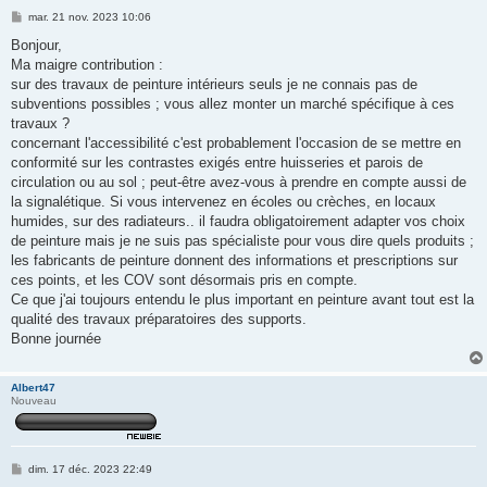
M
mar. 21 nov. 2023 10:06
e
s
Bonjour,
s
Ma maigre contribution :
a
g
sur des travaux de peinture intérieurs seuls je ne connais pas de
e
subventions possibles ; vous allez monter un marché spécifique à ces
travaux ?
concernant l'accessibilité c'est probablement l'occasion de se mettre en
conformité sur les contrastes exigés entre huisseries et parois de
circulation ou au sol ; peut-être avez-vous à prendre en compte aussi de
la signalétique. Si vous intervenez en écoles ou crèches, en locaux
humides, sur des radiateurs.. il faudra obligatoirement adapter vos choix
de peinture mais je ne suis pas spécialiste pour vous dire quels produits ;
les fabricants de peinture donnent des informations et prescriptions sur
ces points, et les COV sont désormais pris en compte.
Ce que j'ai toujours entendu le plus important en peinture avant tout est la
qualité des travaux préparatoires des supports.
Bonne journée
Albert47
Nouveau
M
dim. 17 déc. 2023 22:49
e