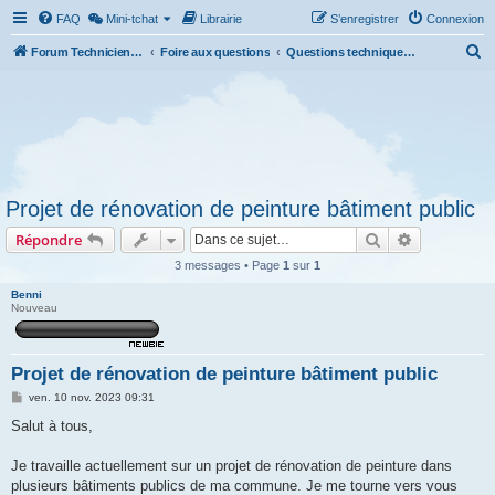
FAQ
Mini-tchat
Librairie
S’enregistrer
Connexion
R
Forum Technicien-Territoral
Foire aux questions
Questions techniques et administratives
e
c
h
e
r
Projet de rénovation de peinture bâtiment public
c
Rechercher
Recherche 
Répondre
h
e
3 messages • Page
1
sur
1
r
Benni
Nouveau
Projet de rénovation de peinture bâtiment public
M
ven. 10 nov. 2023 09:31
e
s
Salut à tous,
s
a
g
Je travaille actuellement sur un projet de rénovation de peinture dans
e
plusieurs bâtiments publics de ma commune. Je me tourne vers vous