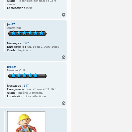
Grade :
Technicien principal de 1ère
classe
Localisation :
Isère
H
a
u
jon27
t
Animateur
Messages :
367
Enregistré le :
lun. 16 nov. 2009 10:53
Grade :
Ingénieur
H
a
u
brepat
t
Membre V.I.P.
Messages :
147
Enregistré le :
lun. 23 mai 2011 16:06
Grade :
Ingénieur principal
Localisation :
loire atlantique
H
a
u
t