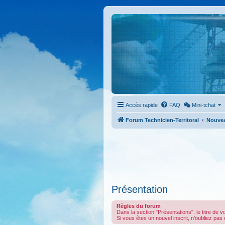
Accès rapide
FAQ
Mini-tchat
Forum Technicien-Territoral
Nouve
Présentation
Règles du forum
Dans la section "Présentations", le titre de 
Si vous êtes un nouvel inscrit, n'oubliez pas 