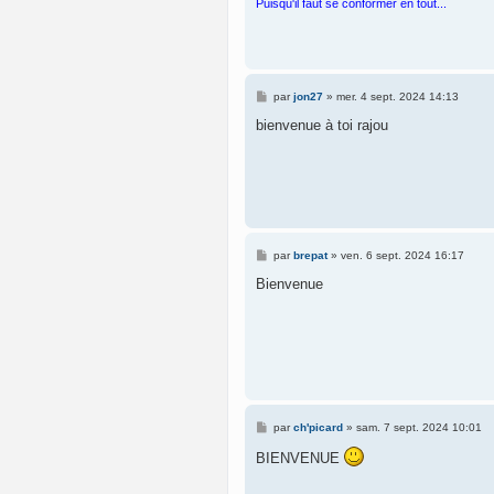
Puisqu'il faut se conformer en tout...
M
par
jon27
»
mer. 4 sept. 2024 14:13
e
s
bienvenue à toi rajou
s
a
g
e
M
par
brepat
»
ven. 6 sept. 2024 16:17
e
s
Bienvenue
s
a
g
e
M
par
ch'picard
»
sam. 7 sept. 2024 10:01
e
s
BIENVENUE
s
a
g