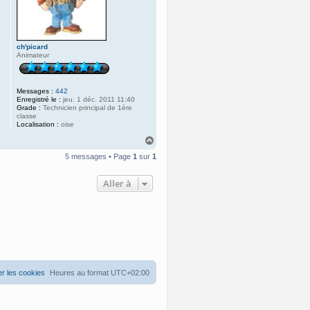
ch'picard
Animateur
Messages :
442
Enregistré le :
jeu. 1 déc. 2011 11:40
Grade :
Technicien principal de 1ère
classe
Localisation :
oise
H
a
5 messages • Page
1
sur
1
u
t
Aller à
r les cookies
Heures au format
UTC+02:00