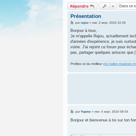
Répondre
Présentation
M
par
rajou
»
mar. 3 sept. 2024 22:29
e
s
Bonjour à tous,
s
Je m'appelle Rajou, actuellement tech
a
g
d'années d'expérience, je suis surtout
e
voirie. J'ai rejoint ce forum pour éch
pas, partager quelques astuces que j'a
Profitez ici du meilleur
prix ballon éclairant ch
M
par
Yopme
»
mer. 4 sept. 2024 09:54
e
s
Bonjour et bienvenue à toi sur ton f
s
a
g
e