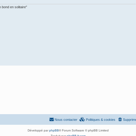
 bond en solitaire"
Nous contacter
Politiques & cookies
Supprime
Développé par
phpBB
® Forum Software © phpBB Limited
Traduit par
phpBB-fr.com