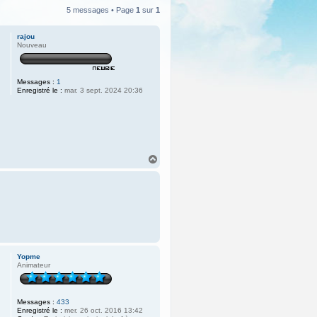
5 messages • Page
1
sur
1
rajou
Nouveau
Messages :
1
Enregistré le :
mar. 3 sept. 2024 20:36
H
a
u
t
Yopme
Animateur
Messages :
433
Enregistré le :
mer. 26 oct. 2016 13:42