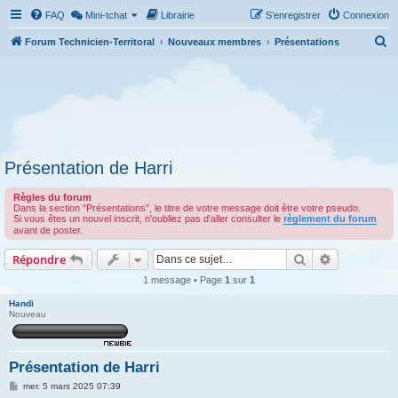
FAQ
Mini-tchat
Librairie
S’enregistrer
Connexion
R
Forum Technicien-Territoral
Nouveaux membres
Présentations
e
c
h
e
r
Présentation de Harri
c
h
Règles du forum
Dans la section "Présentations", le titre de votre message doit être votre pseudo.
e
Si vous êtes un nouvel inscrit, n'oubliez pas d'aller consulter le
règlement du forum
avant de poster.
r
Rechercher
Recherche 
Répondre
1 message • Page
1
sur
1
Handi
Nouveau
Présentation de Harri
M
mer. 5 mars 2025 07:39
e