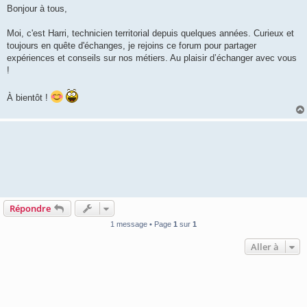
s
Bonjour à tous,
s
a
g
Moi, c'est Harri, technicien territorial depuis quelques années. Curieux et
e
toujours en quête d'échanges, je rejoins ce forum pour partager
expériences et conseils sur nos métiers. Au plaisir d’échanger avec vous
!
À bientôt !
Répondre
1 message • Page
1
sur
1
Aller à