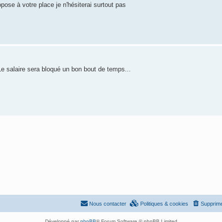
pose à votre place je n'hésiterai surtout pas
Le salaire sera bloqué un bon bout de temps...
Nous contacter
Politiques & cookies
Supprime
Développé par
phpBB
® Forum Software © phpBB Limited