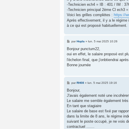
a
g
-Technicien ech4 = IB : 401 / IM : 37
e
-Technicien principal 2ème Cl ech3 = 
Voici les grilles complètes :
https://w
Après effectivement, il y a le régime
à ce qui est proposé habituellement.
M
par
Hopla
»
lun. 5 mai 2025 10:26
e
s
Bonjour punctum22,
s
oui en effet, le salaire proposé est 
a
g
l'échelon final, que j'onbtiendrai aprè
e
Bonne journée
M
par
RH08
»
lun. 5 mai 2025 19:16
e
s
Bonjour,
s
J'avais également noté une incohére
a
g
Le salaire me semble également très 
e
En tant que stagiaire
Le salaire de base est fixé par rappor
dans la limite de 8 ans, le régime ind
suivant le poste occupé, je ne vois 
contractuel .......