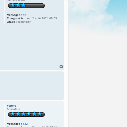
Membre fidèle
Messages :
62
Enregistré le :
ven. 2 août 2024 08:05
Grade :
Technicien
H
a
u
t
Yopme
Animateur
Messages :
433