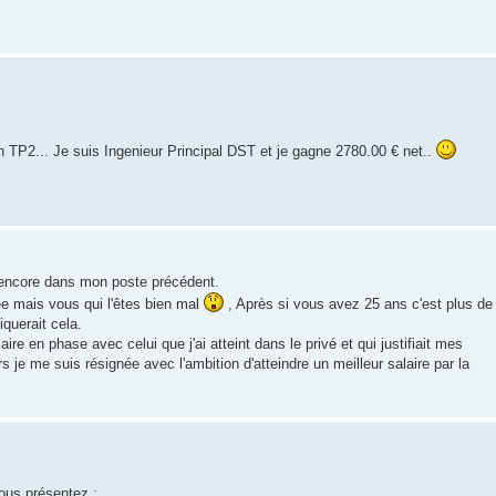
n TP2... Je suis Ingenieur Principal DST et je gagne 2780.00 € net..
s encore dans mon poste précédent.
ée mais vous qui l'êtes bien mal
, Après si vous avez 25 ans c'est plus de
iquerait cela.
ire en phase avec celui que j'ai atteint dans le privé et qui justifiait mes
je me suis résignée avec l'ambition d'atteindre un meilleur salaire par la
ous présentez :