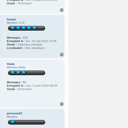
Grade :
Technicien
H
a
u
brepat
t
Membre V.I.P.
Messages :
147
Enregistré le :
lun. 23 mai 2011 16:06
Grade :
Ingénieur principal
Localisation :
loire atlantique
H
a
u
Hopla
t
Membre fidèle
Messages :
62
Enregistré le :
ven. 2 août 2024 08:05
Grade :
Technicien
H
a
u
punctum22
t
Membre