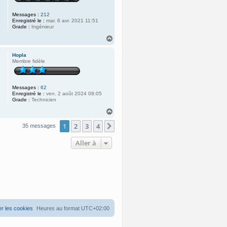
Messages :
212
Enregistré le :
mar. 6 avr. 2021 11:51
Grade :
Ingénieur
H
a
u
Hopla
t
Membre fidèle
Messages :
62
Enregistré le :
ven. 2 août 2024 08:05
Grade :
Technicien
H
a
1
2
3
4
u
Suivante
35 messages
t
Aller à
r les cookies
Heures au format
UTC+02:00