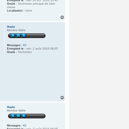
Enregistré le :
mer. 26 oct. 2016 13:42
Grade :
Technicien principal de 1ère
classe
Localisation :
Isère
H
a
u
Hopla
t
Membre fidèle
Messages :
62
Enregistré le :
ven. 2 août 2024 08:05
Grade :
Technicien
H
a
u
Hopla
t
Membre fidèle
Messages :
62
Enregistré le :
ven. 2 août 2024 08:05