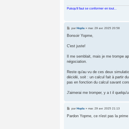
e
Puisqu'il faut se conformer en tout...
M
par
Hopla
»
mar. 29 avr. 2025 20:58
e
s
Bonsoir Yopme,
s
a
g
C'est juste!
e
Il me semblait, mais je me trompe ap
négociation.
Reste qu'au vu de ces deux simulation
décidé, soit : un calcul fait à partir 
pas en fonction du calcul savant consi
J'aimerai me tromper, y a t il quelqu'
M
par
Hopla
»
mar. 29 avr. 2025 21:13
e
s
Pardon Yopme, ce n'est pas la prime q
s
a
g
e