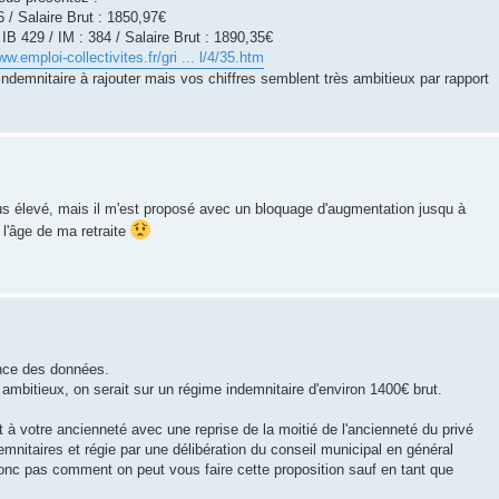
6 / Salaire Brut : 1850,97€
IB 429 / IM : 384 / Salaire Brut : 1890,35€
ww.emploi-collectivites.fr/gri ... l/4/35.htm
 indemnitaire à rajouter mais vos chiffres semblent très ambitieux par rapport
plus élevé, mais il m'est proposé avec un bloquage d'augmentation jusqu à
s l'âge de ma retraite
nce des données.
ambitieux, on serait sur un régime indemnitaire d'environ 1400€ brut.
t à votre ancienneté avec une reprise de la moitié de l'ancienneté du privé
emnitaires et régie par une délibération du conseil municipal en général
donc pas comment on peut vous faire cette proposition sauf en tant que