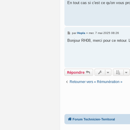
En tout cas si c'est ce qu'on vous pro
M
par
Hopla
»
mer. 7 mai 2025 08:26
e
s
Bonjour RH08, merci pour ce retour. 
s
a
g
e
Répondre
Retourner vers « Rémunération »
Forum Technicien-Territoral