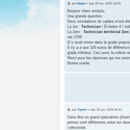
M
par
Hopla
»
mar. 29 avr. 2025 19:53
e
s
Bonjour chers ami(e)s,
s
Une grande question :
a
g
Deux simulations de salaire m'ont été
e
La 1er :
Technicien
/ Échelon 4 / ind
La 2em :
Technicien territorial 2em
net 2700
(il y avait erreur dans le grade propos
Il n'y a a que 100 euros de différence
grade inférieur. Ceci,avec la même re
Merci pour les réponses qui me seron
Bonne soirée,
M
par
Yopme
»
mar. 29 avr. 2025 20:41
e
s
Sans être un grand spécialiste (d'au
s
primes sont différentes entre les deux
a
g
collectivité.