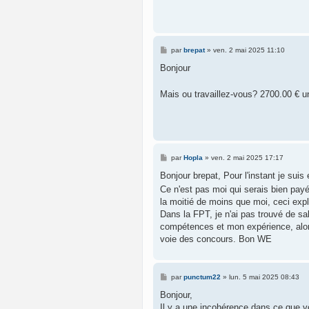
M
par
brepat
»
ven. 2 mai 2025 11:10
e
s
Bonjour
s
a
g
Mais ou travaillez-vous? 2700.00 € u
e
M
par
Hopla
»
ven. 2 mai 2025 17:17
e
s
Bonjour brepat, Pour l'instant je sui
s
Ce n'est pas moi qui serais bien pay
a
g
la moitié de moins que moi, ceci expl
e
Dans la FPT, je n'ai pas trouvé de sala
compétences et mon expérience, alors 
voie des concours. Bon WE
M
par
punctum22
»
lun. 5 mai 2025 08:43
e
s
Bonjour,
s
Il y a une incohérence dans ce que v