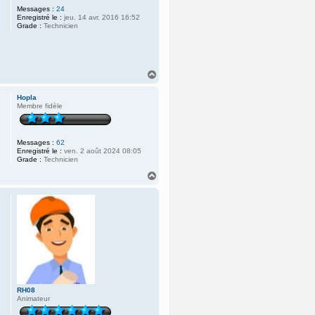
Messages :
24
Enregistré le :
jeu. 14 avr. 2016 16:52
Grade :
Technicien
H
a
u
Hopla
t
Membre fidèle
Messages :
62
Enregistré le :
ven. 2 août 2024 08:05
Grade :
Technicien
H
a
u
t
RH08
Animateur