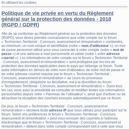
ils utilisent les cookies.
Politique de vie privée en vertu du Règlement
général sur la protection des données - 2018
(RGPD / GDPR)
Afin de se conformer au Règlement général sur la protection des données
(RGPD), vous devez prendre connaissance que votre compte sur le forum
« Technicien-Territorial - Concours, avancement et rémunération » contiendra,
au minimum, un nom unique et identifiable (votre «
nom d'utilisateur
»), un mot
de passe personnel utilisé pour vous connecter à votre compte (votre «
mot de
passe
») et une adresse e-mail personnelle et valide (votre « votre
adresse
courriel
»). Les informations de votre compte sur le forum « Technicien-Territorial
- Concours, avancement et rémunération » sont protégées par les lois de
protection des données applicables dans le pays qui héberge ce forum. Toute
autre information en dehors de votre nom d'utilisateur, de votre mot de passe et
de votre adresse courriel requise par le forum « Technicien-Territorial -
Concours, avancement et rémunération » au cours du processus
d'enregistrement, obligatoire ou facultative, est à la discrétion du forum
« Technicien-Territorial - Concours, avancement et rémunération ». Dans tous
les cas, vous avez la possibilité de consulter et modifier toutes vos informations
personnelles depuis votre « Panneau de l’utilisateur », ainsi que d'activer ou de
désactiver la réception des courriels envoyés automatiquement par ce forum.
De plus, le forum « Technicien-Territorial - Concours, avancement et
rémunération » stockera toute
adresse IP
que vous utilisez pour participer sur le
forum. Selon vos préférences le forum « Technicien-Territorial - Concours,
avancement et rémunération » peut vous envoyer des courriels à l'adresse
électronique que le forum « Technicien-Territorial - Concours, avancement et
rémunération » détient dans votre compte correspondant soit à celle que vous