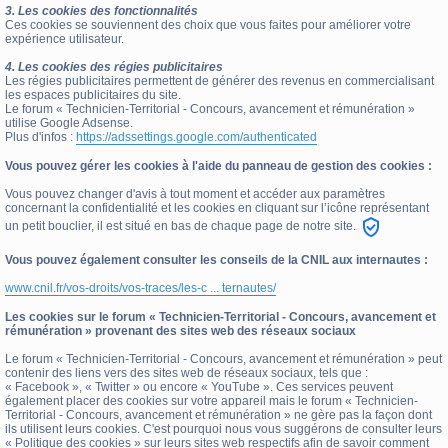
3. Les cookies des fonctionnalités
Ces cookies se souviennent des choix que vous faites pour améliorer votre
expérience utilisateur.
4. Les cookies des régies publicitaires
Les régies publicitaires permettent de générer des revenus en commercialisant
les espaces publicitaires du site.
Le forum « Technicien-Territorial - Concours, avancement et rémunération »
utilise Google Adsense.
Plus d'infos :
https://adssettings.google.com/authenticated
Vous pouvez gérer les cookies à l'aide du panneau de gestion des cookies :
Vous pouvez changer d'avis à tout moment et accéder aux paramètres
concernant la confidentialité et les cookies en cliquant sur l’icône représentant
un petit bouclier, il est situé en bas de chaque page de notre site.
Vous pouvez également consulter les conseils de la CNIL aux internautes :
www.cnil.fr/vos-droits/vos-traces/les-c ... ternautes/
Les cookies sur le forum « Technicien-Territorial - Concours, avancement et
rémunération » provenant des sites web des réseaux sociaux
Le forum « Technicien-Territorial - Concours, avancement et rémunération » peut
contenir des liens vers des sites web de réseaux sociaux, tels que :
« Facebook », « Twitter » ou encore « YouTube ». Ces services peuvent
également placer des cookies sur votre appareil mais le forum « Technicien-
Territorial - Concours, avancement et rémunération » ne gère pas la façon dont
ils utilisent leurs cookies. C'est pourquoi nous vous suggérons de consulter leurs
« Politique des cookies » sur leurs sites web respectifs afin de savoir comment