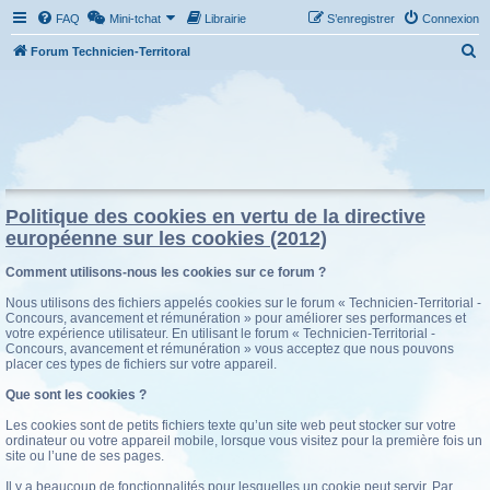
FAQ
Mini-tchat
Librairie
S’enregistrer
Connexion
R
Forum Technicien-Territoral
e
c
h
e
r
c
Politique des cookies en vertu de la directive
européenne sur les cookies (2012)
h
e
Comment utilisons-nous les cookies sur ce forum ?
r
Nous utilisons des fichiers appelés cookies sur le forum « Technicien-Territorial -
Concours, avancement et rémunération » pour améliorer ses performances et
votre expérience utilisateur. En utilisant le forum « Technicien-Territorial -
Concours, avancement et rémunération » vous acceptez que nous pouvons
placer ces types de fichiers sur votre appareil.
Que sont les cookies ?
Les cookies sont de petits fichiers texte qu’un site web peut stocker sur votre
ordinateur ou votre appareil mobile, lorsque vous visitez pour la première fois un
site ou l’une de ses pages.
Il y a beaucoup de fonctionnalités pour lesquelles un cookie peut servir. Par