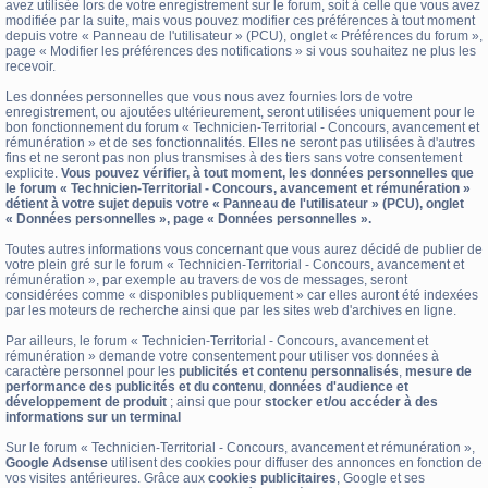
avez utilisée lors de votre enregistrement sur le forum, soit à celle que vous avez
modifiée par la suite, mais vous pouvez modifier ces préférences à tout moment
depuis votre « Panneau de l'utilisateur » (PCU), onglet « Préférences du forum »,
page « Modifier les préférences des notifications » si vous souhaitez ne plus les
recevoir.
Les données personnelles que vous nous avez fournies lors de votre
enregistrement, ou ajoutées ultérieurement, seront utilisées uniquement pour le
bon fonctionnement du forum « Technicien-Territorial - Concours, avancement et
rémunération » et de ses fonctionnalités. Elles ne seront pas utilisées à d'autres
fins et ne seront pas non plus transmises à des tiers sans votre consentement
explicite.
Vous pouvez vérifier, à tout moment, les données personnelles que
le forum « Technicien-Territorial - Concours, avancement et rémunération »
détient à votre sujet depuis votre « Panneau de l'utilisateur » (PCU), onglet
« Données personnelles », page « Données personnelles ».
Toutes autres informations vous concernant que vous aurez décidé de publier de
votre plein gré sur le forum « Technicien-Territorial - Concours, avancement et
rémunération », par exemple au travers de vos de messages, seront
considérées comme « disponibles publiquement » car elles auront été indexées
par les moteurs de recherche ainsi que par les sites web d'archives en ligne.
Par ailleurs, le forum « Technicien-Territorial - Concours, avancement et
rémunération » demande votre consentement pour utiliser vos données à
caractère personnel pour les
publicités et contenu personnalisés
,
mesure de
performance des publicités et du contenu
,
données d'audience et
développement de produit
; ainsi que pour
stocker et/ou accéder à des
informations sur un terminal
Sur le forum « Technicien-Territorial - Concours, avancement et rémunération »,
Google Adsense
utilisent des cookies pour diffuser des annonces en fonction de
vos visites antérieures. Grâce aux
cookies publicitaires
, Google et ses