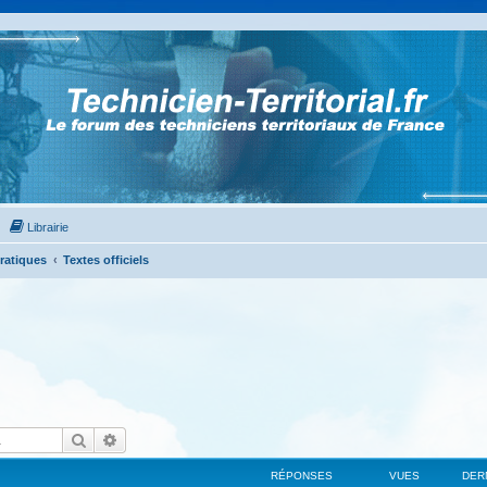
Librairie
Pratiques
Textes officiels
Rechercher
Recherche avancée
RÉPONSES
VUES
DER