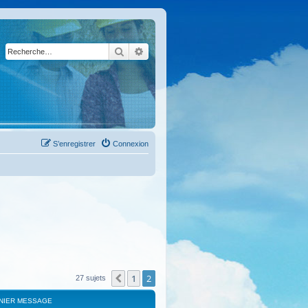
Rechercher
Recherche avancée
S’enregistrer
Connexion
1
2
Précédente
27 sujets
NIER MESSAGE