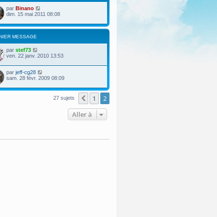
par
Binano
dim. 15 mai 2011 08:08
NIER MESSAGE
par
stef73
ven. 22 janv. 2010 13:53
par
jeff-cg28
sam. 28 févr. 2009 08:09
1
2
Précédente
27 sujets
Aller à