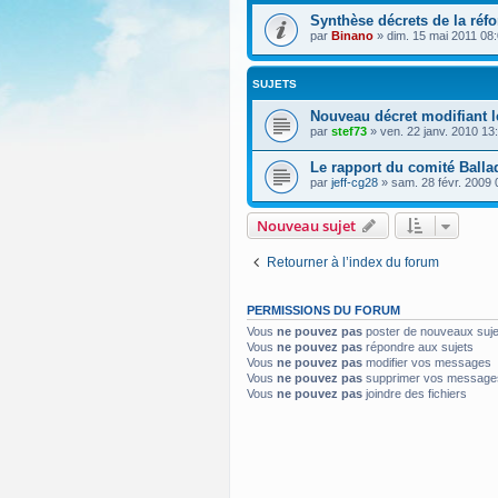
Synthèse décrets de la réfo
par
Binano
»
dim. 15 mai 2011 08
SUJETS
Nouveau décret modifiant le
par
stef73
»
ven. 22 janv. 2010 13
Le rapport du comité Balla
par
jeff-cg28
»
sam. 28 févr. 2009 
Nouveau sujet
Retourner à l’index du forum
PERMISSIONS DU FORUM
Vous
ne pouvez pas
poster de nouveaux suje
Vous
ne pouvez pas
répondre aux sujets
Vous
ne pouvez pas
modifier vos messages
Vous
ne pouvez pas
supprimer vos message
Vous
ne pouvez pas
joindre des fichiers