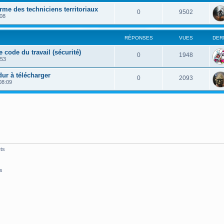
rme des techniciens territoriaux
0
9502
:08
RÉPONSES
VUES
DER
 code du travail (sécurité)
0
1948
:53
dur à télécharger
0
2093
08:09
ts
s