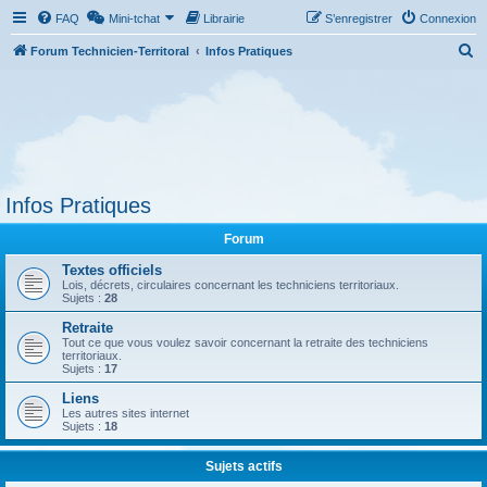
FAQ
Mini-tchat
Librairie
S’enregistrer
Connexion
R
Forum Technicien-Territoral
Infos Pratiques
e
c
h
e
r
Infos Pratiques
c
h
Forum
e
Textes officiels
Lois, décrets, circulaires concernant les techniciens territoriaux.
r
Sujets :
28
Retraite
Tout ce que vous voulez savoir concernant la retraite des techniciens
territoriaux.
Sujets :
17
Liens
Les autres sites internet
Sujets :
18
Sujets actifs