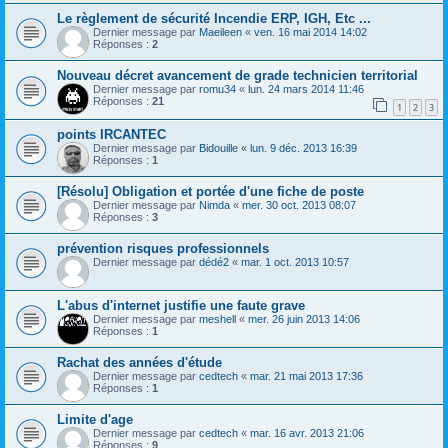
Le règlement de sécurité Incendie ERP, IGH, Etc ...
Dernier message par
Maeileen
«
ven. 16 mai 2014 14:02
Réponses :
2
Nouveau décret avancement de grade technicien territorial
Dernier message par
romu34
«
lun. 24 mars 2014 11:46
Réponses :
21
1
2
3
points IRCANTEC
Dernier message par
Bidouille
«
lun. 9 déc. 2013 16:39
Réponses :
1
[Résolu] Obligation et portée d'une fiche de poste
Dernier message par
Nimda
«
mer. 30 oct. 2013 08:07
Réponses :
3
prévention risques professionnels
Dernier message par
dédé2
«
mar. 1 oct. 2013 10:57
L'abus d'internet justifie une faute grave
Dernier message par
meshell
«
mer. 26 juin 2013 14:06
Réponses :
1
Rachat des années d'étude
Dernier message par
cedtech
«
mar. 21 mai 2013 17:36
Réponses :
1
Limite d'age
Dernier message par
cedtech
«
mar. 16 avr. 2013 21:06
Réponses :
9