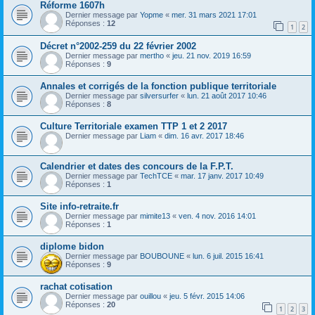
Réforme 1607h
Dernier message par
Yopme
«
mer. 31 mars 2021 17:01
Réponses :
12
1
2
Décret n°2002-259 du 22 février 2002
Dernier message par
mertho
«
jeu. 21 nov. 2019 16:59
Réponses :
9
Annales et corrigés de la fonction publique territoriale
Dernier message par
silversurfer
«
lun. 21 août 2017 10:46
Réponses :
8
Culture Territoriale examen TTP 1 et 2 2017
Dernier message par
Liam
«
dim. 16 avr. 2017 18:46
Calendrier et dates des concours de la F.P.T.
Dernier message par
TechTCE
«
mar. 17 janv. 2017 10:49
Réponses :
1
Site info-retraite.fr
Dernier message par
mimite13
«
ven. 4 nov. 2016 14:01
Réponses :
1
diplome bidon
Dernier message par
BOUBOUNE
«
lun. 6 juil. 2015 16:41
Réponses :
9
rachat cotisation
Dernier message par
ouillou
«
jeu. 5 févr. 2015 14:06
Réponses :
20
1
2
3