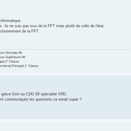
Informatique.
 Je ne suis pas issu de la FPT mais plutôt de celle de l'état.
nctionnement de la FPT.
asse Normale MI
sse Supérieure MI
cipal 2° Classe
ritorial Principal 1° Classe
de grève Grrrr au CDG 69 spécialité VRD.
ent communiqués les questions ce serait super ?