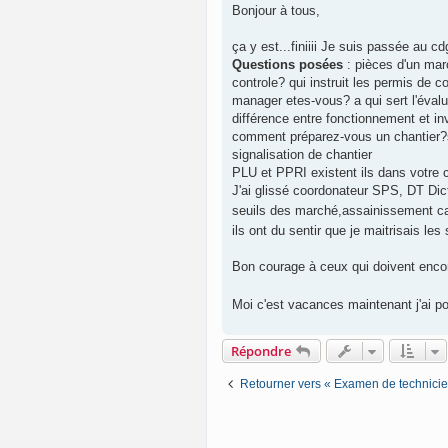
s
Bonjour à tous,
s
a
g
ça y est...finiiii Je suis passée au 
e
Questions posées
: pièces d'un marc
controle? qui instruit les permis de c
manager etes-vous? a qui sert l'évalu
différence entre fonctionnement et
comment préparez-vous un chantier?si
signalisation de chantier
PLU et PPRI existent ils dans votre c
J'ai glissé coordonateur SPS, DT Di
seuils des marché,assainissement ca
ils ont du sentir que je maitrisais l
Bon courage à ceux qui doivent enco
Moi c'est vacances maintenant j'ai po
Répondre
Retourner vers « Examen de technicien 