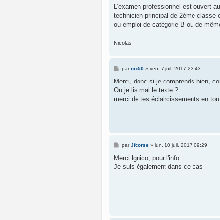
L’examen professionnel est ouvert au
technicien principal de 2ème classe 
ou emploi de catégorie B ou de mêm
Nicolas
M
par
nix50
»
ven. 7 juil. 2017 23:43
e
s
Merci, donc si je comprends bien, co
s
Ou je lis mal le texte ?
a
g
merci de tes éclaircissements en tou
e
M
par
Jfcorse
»
lun. 10 juil. 2017 09:29
e
s
Merci lgnico, pour l'info
s
Je suis également dans ce cas
a
g
e