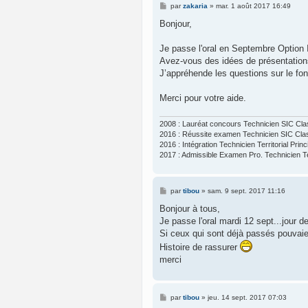
M
par
zakaria
»
mar. 1 août 2017 16:49
e
s
Bonjour,
s
a
g
Je passe l'oral en Septembre Option 
e
Avez-vous des idées de présentations.
J’appréhende les questions sur le fo
Merci pour votre aide.
2008 : Lauréat concours Technicien SIC Cl
2016 : Réussite examen Technicien SIC Cla
2016 : Intégration Technicien Territorial Prin
2017 : Admissible Examen Pro. Technicien Ter
M
par
tibou
»
sam. 9 sept. 2017 11:16
e
s
Bonjour à tous,
s
Je passe l'oral mardi 12 sept...jour 
a
g
Si ceux qui sont déjà passés pouvai
e
Histoire de rassurer
merci
M
par
tibou
»
jeu. 14 sept. 2017 07:03
e