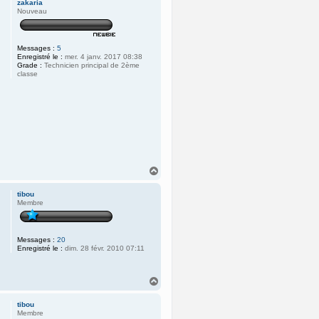
zakaria
t
Nouveau
Messages :
5
Enregistré le :
mer. 4 janv. 2017 08:38
Grade :
Technicien principal de 2ème
classe
H
a
u
tibou
t
Membre
Messages :
20
Enregistré le :
dim. 28 févr. 2010 07:11
H
a
u
tibou
t
Membre