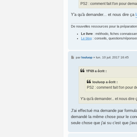
g
PS2 : comment fait t'on pour dema
e
Y'a qu'à demander... et nous dire ça
l
De nouvelles ressources pour la préparation
Le livre
: méthodo, fiches connaissa
Le blog
: conseils, questions/réponses
M
par
louluop
»
lun. 10 juil. 2017 16:45
e
s
s
YF69 a écrit :
a
g
e
louluop a écrit :
PS2 : comment fait t'on pour 
Y'a qu'à demander... et nous dire
J'ai effectué ma demande par formulai
demandé la même chose pour le conc
seule chose que j'ai su c'est que j'a