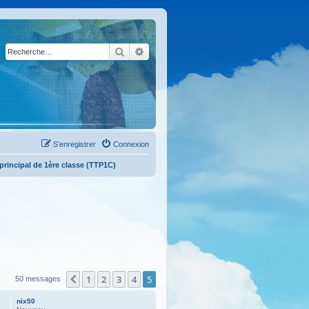
Rechercher
Recherche avancée
S’enregistrer
Connexion
 principal de 1ère classe (TTP1C)
1
2
3
4
5
Précédente
50 messages
nix50