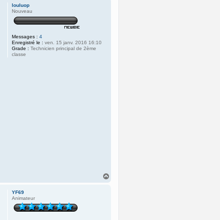
u
louluop
t
Nouveau
Messages :
4
Enregistré le :
ven. 15 janv. 2016 16:10
Grade :
Technicien principal de 2ème
classe
H
a
u
YF69
t
Animateur