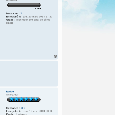
Nouveau
Messages :
7
Enregistré le :
jeu. 20 mars 2014 17:23
Grade :
Technicien principal de 2ème
classe
H
a
u
t
lgnico
Animateur
Messages :
169
Enregistré le :
ven. 19 nov. 2010 23:16
Grade :
Ingénieur