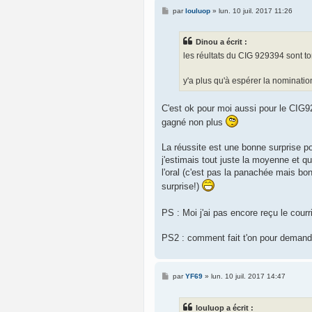
M
par
louluop
»
lun. 10 juil. 2017 11:26
e
s
s
Dinou a écrit :
a
g
les réultats du CIG 929394 sont to
e
y'a plus qu'à espérer la nomination
C'est ok pour moi aussi pour le CI
gagné non plus
La réussite est une bonne surprise po
j'estimais tout juste la moyenne et qu
l'oral (c'est pas la panachée mais bo
surprise!)
PS : Moi j'ai pas encore reçu le cour
PS2 : comment fait t'on pour demand
M
par
YF69
»
lun. 10 juil. 2017 14:47
e
s
s
louluop a écrit :
a