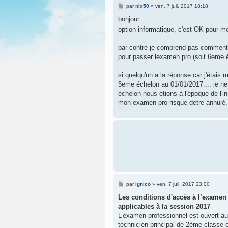
M
par
nix50
»
ven. 7 juil. 2017 18:18
e
s
bonjour
s
option informatique, c'est OK pour m
a
g
e
par contre je comprend pas comment vo
pour passer lexamen pro (soit 6eme 
si quelqu'un a la réponse car j'étais
5eme échelon au 01/01/2017.... je ne
échelon nous étions à l'époque de l'in
mon examen pro risque detre annulé,
M
par
lgnico
»
ven. 7 juil. 2017 23:00
e
s
Les conditions d'accès à l’examen 
s
applicables à la session 2017
a
g
L’examen professionnel est ouvert au
e
technicien principal de 2ème classe e