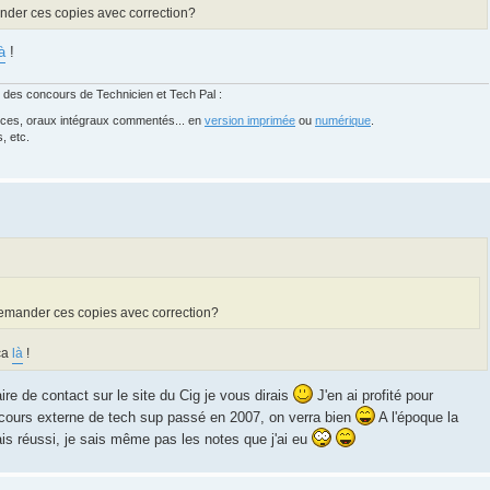
nder ces copies avec correction?
à
!
 des concours de Technicien et Tech Pal :
nces, oraux intégraux commentés... en
version imprimée
ou
numérique
.
, etc.
demander ces copies avec correction?
 ça
là
!
re de contact sur le site du Cig je vous dirais
J'en ai profité pour
ours externe de tech sup passé en 2007, on verra bien
A l'époque la
vais réussi, je sais même pas les notes que j'ai eu