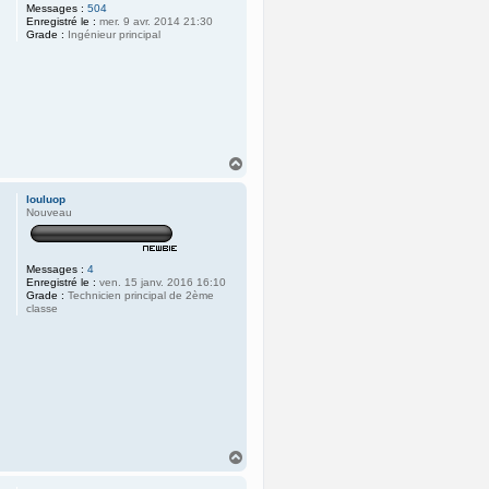
Messages :
504
Enregistré le :
mer. 9 avr. 2014 21:30
Grade :
Ingénieur principal
H
a
u
louluop
t
Nouveau
Messages :
4
Enregistré le :
ven. 15 janv. 2016 16:10
Grade :
Technicien principal de 2ème
classe
H
a
u