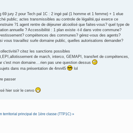
cdg 69 jury 2 pour Tech pal 1C : 2 ingé pal (1 homme et 1 femme) + 1 elue
hé public; actes transmissibles au controle de légalité,qui exerce ce
onstruire ?1 agent rentre de déjeuner alcoolisé que faites-vous? quel type de
ation annuelle ? Accessibilité : 1 plan existe -t-il dans votre commune?
 investissement? compétences des communes? gérez-vous des agents?
 vous travaillez surle domaine public, quelles autorisations demander?
ollectivité? citez les sanctions possibles
ct,EPI,allotissement de march, interco, GEMAPI, transfert de compétences,
r c'est mon domaine....rien pas une question dessus
es sujets dans ma présentation de 4mn45
lol
re passer
sé hier soir le cervo
territorial principal de 1ère classe (TTP1C) »