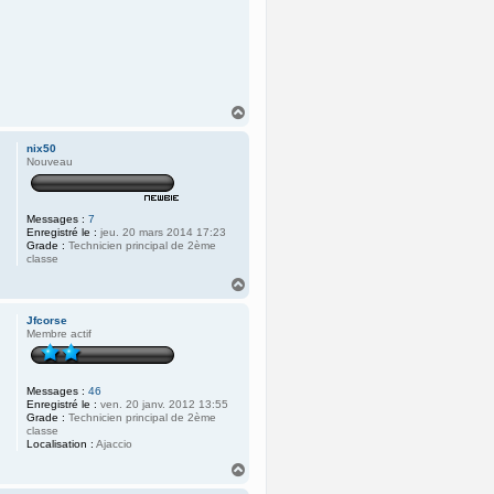
H
a
u
nix50
t
Nouveau
Messages :
7
Enregistré le :
jeu. 20 mars 2014 17:23
Grade :
Technicien principal de 2ème
classe
H
a
u
Jfcorse
t
Membre actif
Messages :
46
Enregistré le :
ven. 20 janv. 2012 13:55
Grade :
Technicien principal de 2ème
classe
Localisation :
Ajaccio
H
a