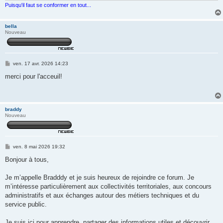
Puisqu'il faut se conformer en tout...
bella
Nouveau
M
ven. 17 avr. 2026 14:23
e
s
merci pour l'acceuil!
s
a
g
e
braddy
Nouveau
M
ven. 8 mai 2026 19:32
e
s
Bonjour à tous,
s
a
g
Je m’appelle Bradddy et je suis heureux de rejoindre ce forum. Je
e
m’intéresse particulièrement aux collectivités territoriales, aux concours
administratifs et aux échanges autour des métiers techniques et du
service public.
Je suis ici pour apprendre, partager des informations utiles et découvrir