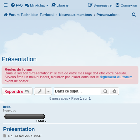
FAQ
Mini-tchat
Librairie
S’enregistrer
Connexion
R
Forum Technicien-Territoral
Nouveaux membres
Présentations
e
c
h
e
r
Présentation
c
h
Règles du forum
Dans la section "Présentations", le titre de votre message doit être votre pseudo.
e
Si vous êtes un nouvel inscrit, n'oubliez pas d'aller consulter le
règlement du forum
avant de poster.
r
Rechercher
Recherche 
Répondre
5 messages • Page
1
sur
1
bella
Nouveau
Présentation
M
lun. 13 avr. 2026 19:37
e