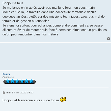
s
Bonjour à tous
s
Je me lance enfin après avoir pas mal lu le forum en sous-marin
a
g
Moi c’est Bella, je travaille dans une collectivité territoriale depuis
e
quelques années, plutôt sur des missions techniques, avec pas mal de
terrain et de gestion au quotidien.
Je viens ici surtout pour échanger, comprendre comment ça se passe
ailleurs et éviter de rester seule face à certaines situations un peu floues
qu’on peut rencontrer dans nos métiers.
Yopme
Animateur
M
mar. 14 avr. 2026 05:53
e
s
Bonjour et bienvenue à toi sur ce forum
s
a
g
e