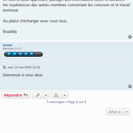
les expériences des autres membres concernant les concours et le travail
territorial.
Au plaisir d’échanger avec vous tous,
Bradddy
brepat
Membre V.I.P.
M
mar. 12 mai 2026 12:31
e
s
bienvenue à vous deux
s
a
g
e
Répondre
5 messages • Page
1
sur
1
Aller à