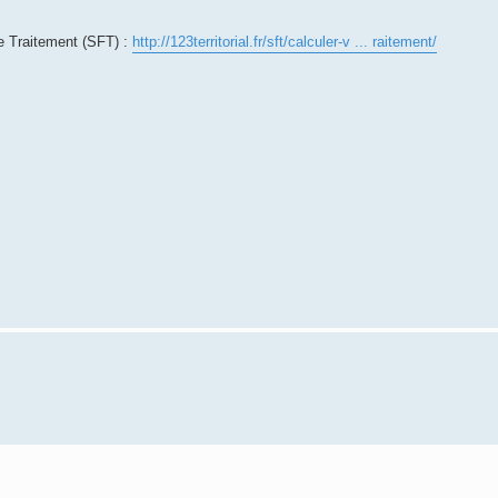
e Traitement (SFT) :
http://123territorial.fr/sft/calculer-v ... raitement/