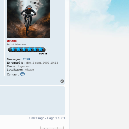
Binano
Administrateur
Messages :
2598
Enregistré le :
dim. 2 sept. 2007 10:13
Grade :
Ingénieur
Localisation :
Alsace
C
Contact :
o
n
H
t
a
a
u
c
t
t
e
r
B
i
n
a
n
1 message • Page
1
sur
1
o