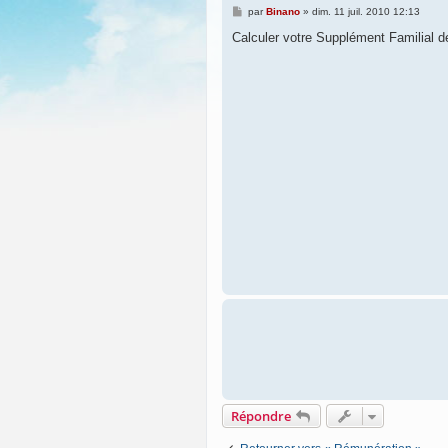
M
par
Binano
»
dim. 11 juil. 2010 12:13
e
s
Calculer votre Supplément Familial d
s
a
g
e
Répondre