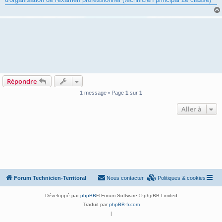
a
g
e
Répondre
1 message • Page
1
sur
1
Aller à
Forum Technicien-Territoral
Nous contacter
Politiques & cookies
Développé par
phpBB
® Forum Software © phpBB Limited
Traduit par
phpBB-fr.com
|