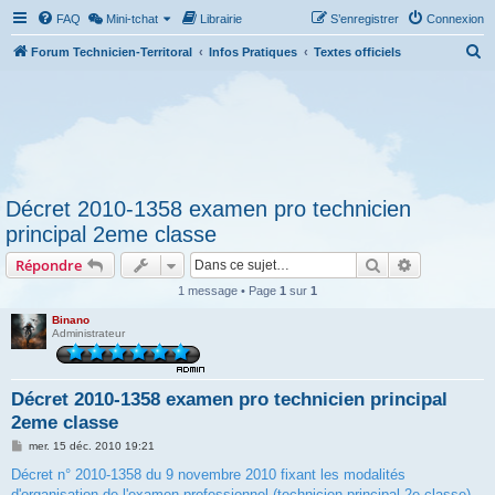
FAQ
Mini-tchat
Librairie
S’enregistrer
Connexion
R
Forum Technicien-Territoral
Infos Pratiques
Textes officiels
e
c
h
e
r
Décret 2010-1358 examen pro technicien
c
principal 2eme classe
h
Rechercher
Recherche 
Répondre
e
r
1 message • Page
1
sur
1
Binano
Administrateur
Décret 2010-1358 examen pro technicien principal
2eme classe
M
mer. 15 déc. 2010 19:21
e
s
Décret n° 2010-1358 du 9 novembre 2010 fixant les modalités
s
d'organisation de l'examen professionnel (technicien principal 2e classe)