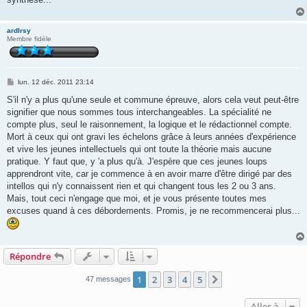
ardlrsy
Membre fidèle
M
lun. 12 déc. 2011 23:14
e
s
S'il n'y a plus qu'une seule et commune épreuve, alors cela veut peut-être
s
signifier que nous sommes tous interchangeables. La spécialité ne
a
g
compte plus, seul le raisonnement, la logique et le rédactionnel compte.
e
Mort à ceux qui ont gravi les échelons grâce à leurs années d'expérience
et vive les jeunes intellectuels qui ont toute la théorie mais aucune
pratique. Y faut que, y 'a plus qu'à. J'espère que ces jeunes loups
apprendront vite, car je commence à en avoir marre d'être dirigé par des
intellos qui n'y connaissent rien et qui changent tous les 2 ou 3 ans.
Mais, tout ceci n'engage que moi, et je vous présente toutes mes
excuses quand à ces débordements. Promis, je ne recommencerai plus...
Répondre
1
2
3
4
5
Suivante
47 messages
Aller à