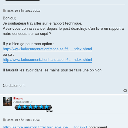
M
sam. 10 déc. 2011 09:13
e
s
Bonjour,
s
Je souhaiterai travailler sur le rapport technique.
a
g
Avez-vous connaissance, depuis le post deardlrsy, d'un livre en rapport à
e
notre concours sur ce sujet ?
Il y a bien ça pour mon option :
http://www.ladocumentationfrancaise.fr/ ... ndex.shtml
ou ça :
http://www.ladocumentationfrancaise.fr/ ... ndex.shtml
Il faudrait les avoir dans les mains pour se faire une opinion.
Cordialement,
Binano
Administrateur
M
sam. 10 déc. 2011 10:48
e
s
http://astore.amazon.fr/technicien-supe ... itorial-21
notamment