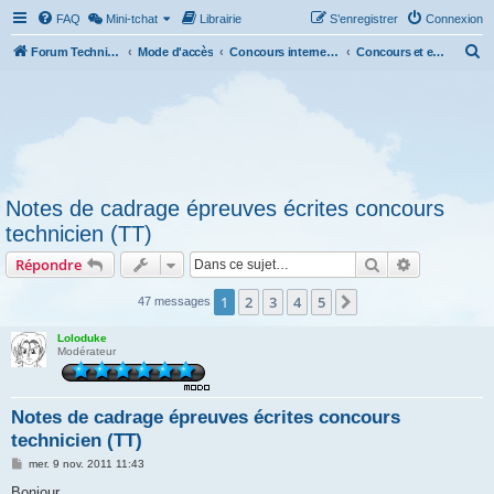
FAQ
Mini-tchat
Librairie
S’enregistrer
Connexion
R
Forum Technicien-Territoral
Mode d'accès
Concours internes et externes, examens
Concours et examens de technicien territorial (TT)
e
c
h
e
r
Notes de cadrage épreuves écrites concours
c
technicien (TT)
h
Rechercher
Recherche 
Répondre
e
r
1
2
3
4
5
Suivante
47 messages
Loloduke
Modérateur
Notes de cadrage épreuves écrites concours
technicien (TT)
M
mer. 9 nov. 2011 11:43
e
s
Bonjour,