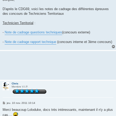
s
a
g
D'après le CDG69, voici les notes de cadrage des différentes épreuves
e
des concours de Techniciens Territoriaux
Technicien Territorial
:
-
Note de cadrage questions techniques
(concours externe)
-
Note de cadrage rapport technique
(concours interne et 3ème concours)
Chris
Membre V.I.P.
M
jeu. 10 nov. 2011 10:14
e
s
Merci beaucoup Loloduke, docs très intéressants, maintenant il n'y a plus
s
cas....
a