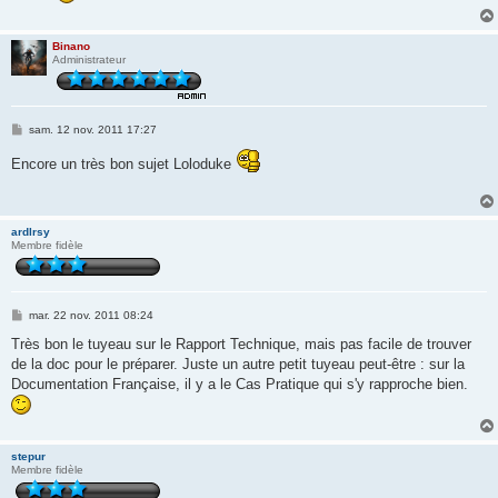
g
e
Binano
Administrateur
M
sam. 12 nov. 2011 17:27
e
s
Encore un très bon sujet Loloduke
s
a
g
e
ardlrsy
Membre fidèle
M
mar. 22 nov. 2011 08:24
e
s
Très bon le tuyeau sur le Rapport Technique, mais pas facile de trouver
s
de la doc pour le préparer. Juste un autre petit tuyeau peut-être : sur la
a
g
Documentation Française, il y a le Cas Pratique qui s'y rapproche bien.
e
stepur
Membre fidèle