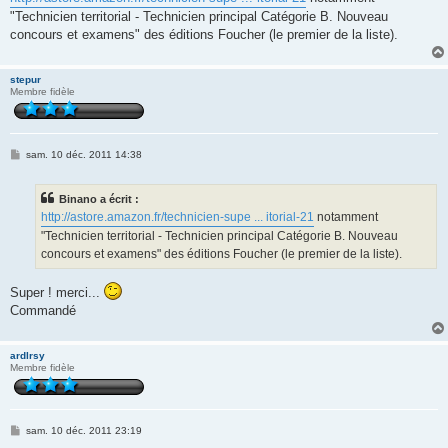
s
"Technicien territorial - Technicien principal Catégorie B. Nouveau
a
g
concours et examens" des éditions Foucher (le premier de la liste).
e
stepur
Membre fidèle
M
sam. 10 déc. 2011 14:38
e
s
s
Binano a écrit :
a
g
http://astore.amazon.fr/technicien-supe ... itorial-21
notamment
e
"Technicien territorial - Technicien principal Catégorie B. Nouveau
concours et examens" des éditions Foucher (le premier de la liste).
Super ! merci...
Commandé
ardlrsy
Membre fidèle
M
sam. 10 déc. 2011 23:19
e