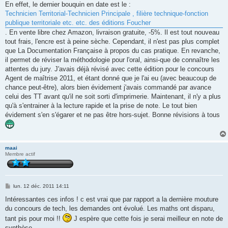
s
En effet, le dernier bouquin en date est le :
s
Technicien Territorial-Technicien Principale , filière technique-fonction
a
g
publique territoriale etc. etc. des éditions Foucher
e
. En vente libre chez Amazon, livraison gratuite, -5%. Il est tout nouveau
tout frais, l'encre est à peine sèche. Cependant, il n'est pas plus complet
que La Documentation Française à propos du cas pratique. En revanche,
il permet de réviser la méthodologie pour l'oral, ainsi-que de connaître les
attentes du jury. J'avais déjà révisé avec cette édition pour le concours
Agent de maîtrise 2011, et étant donné que je l'ai eu (avec beaucoup de
chance peut-être), alors bien évidement j'avais commandé par avance
celui des TT avant qu'il ne soit sorti d'imprimerie. Maintenant, il n'y a plus
qu'à s'entrainer à la lecture rapide et la prise de note. Le tout bien
évidement s'en s'égarer et ne pas être hors-sujet. Bonne révisions à tous
maai
Membre actif
M
lun. 12 déc. 2011 14:11
e
s
Intéressantes ces infos ! c est vrai que par rapport a la dernière mouture
s
du concours de tech, les demandes ont évolué. Les maths ont disparu,
a
g
tant pis pour moi !!
J espère que cette fois je serai meilleur en note de
e
synthèse...