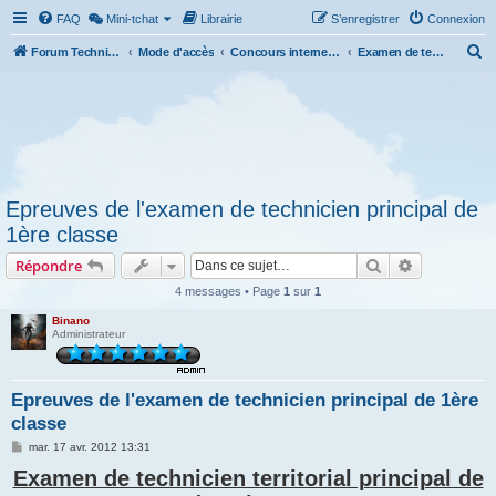
FAQ
Mini-tchat
Librairie
S’enregistrer
Connexion
R
Forum Technicien-Territoral
Mode d'accès
Concours internes et externes, examens
Examen de technicien territorial principal de 1ère classe (TTP1C)
e
c
h
e
r
Epreuves de l'examen de technicien principal de
c
1ère classe
h
Rechercher
Recherche 
Répondre
e
r
4 messages • Page
1
sur
1
Binano
Administrateur
Epreuves de l'examen de technicien principal de 1ère
classe
M
mar. 17 avr. 2012 13:31
e
Examen de technicien territorial principal de
s
s