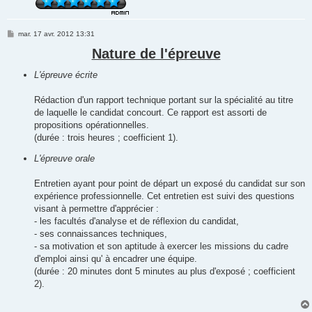
M
mar. 17 avr. 2012 13:31
e
s
Nature de l'épreuve
s
a
L'épreuve écrite
g
e
Rédaction d'un rapport technique portant sur la spécialité au titre
de laquelle le candidat concourt. Ce rapport est assorti de
propositions opérationnelles.
(durée : trois heures ; coefficient 1).
L'épreuve orale
Entretien ayant pour point de départ un exposé du candidat sur son
expérience professionnelle. Cet entretien est suivi des questions
visant à permettre d'apprécier :
- les facultés d'analyse et de réflexion du candidat,
- ses connaissances techniques,
- sa motivation et son aptitude à exercer les missions du cadre
d'emploi ainsi qu' à encadrer une équipe.
(durée : 20 minutes dont 5 minutes au plus d'exposé ; coefficient
2).