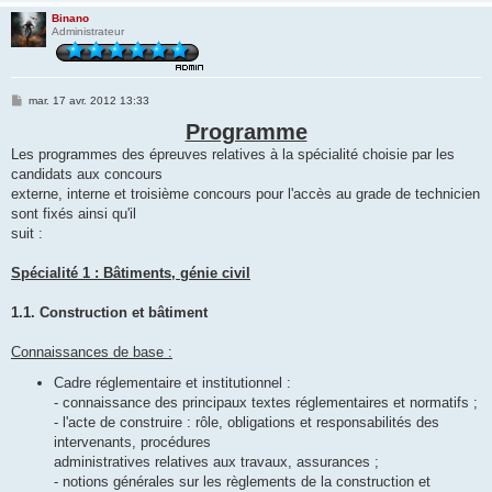
Binano
Administrateur
M
mar. 17 avr. 2012 13:33
e
s
Programme
s
Les programmes des épreuves relatives à la spécialité choisie par les
a
g
candidats aux concours
e
externe, interne et troisième concours pour l'accès au grade de technicien
sont fixés ainsi qu'il
suit :
Spécialité 1 : Bâtiments, génie civil
1.1. Construction et bâtiment
Connaissances de base :
Cadre réglementaire et institutionnel :
- connaissance des principaux textes réglementaires et normatifs ;
- l'acte de construire : rôle, obligations et responsabilités des
intervenants, procédures
administratives relatives aux travaux, assurances ;
- notions générales sur les règlements de la construction et