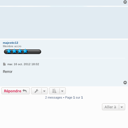
majestic12
Membre accro
M
mar. 16 oct. 2012 18:02
e
s
#error
s
a
g
e
Répondre
2 messages • Page
1
sur
1
Aller à