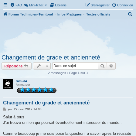
FAQ
Mini-tchat
Librairie
S’enregistrer
Connexion
R
Forum Technicien-Territoral
Infos Pratiques
Textes officiels
e
c
h
e
r
Changement de grade et ancienneté
c
Rechercher
Recherche 
Répondre
h
e
2 messages • Page
1
sur
1
r
romu34
Animateur
Changement de grade et ancienneté
M
jeu. 29 nov. 2012 14:06
e
s
Salut à tous
s
J'ai trouvé un lien qui pourrait éventuellement interesser du monde..
a
g
e
Comme beaucoup je me suis posé la question, à savoir après la réussite