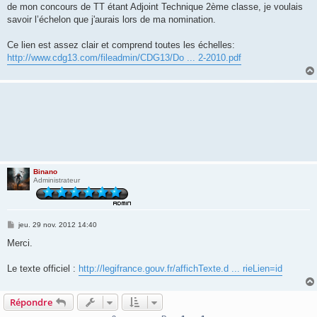
de mon concours de TT étant Adjoint Technique 2ème classe, je voulais
savoir l’échelon que j'aurais lors de ma nomination.
Ce lien est assez clair et comprend toutes les échelles:
http://www.cdg13.com/fileadmin/CDG13/Do ... 2-2010.pdf
Binano
Administrateur
M
jeu. 29 nov. 2012 14:40
e
s
Merci.
s
a
g
Le texte officiel :
http://legifrance.gouv.fr/affichTexte.d ... rieLien=id
e
Répondre