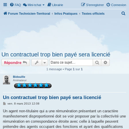
FAQ
Mini-tchat
Librairie
S’enregistrer
Connexion
R
Forum Technicien-Territoral
Infos Pratiques
Textes officiels
e
c
h
e
r
Un contractuel trop bien payé sera licencié
c
Rechercher
Recherche 
Répondre
h
e
1 message • Page
1
sur
1
r
Bidouille
Animateur
Un contractuel trop bien payé sera licencié
M
ven. 8 mars 2013 12:08
e
s
Un agent non-titulaire qui a une rémunération présentant un caractère
s
manifestement disproportionné doit se voir proposer par la collectivité une
a
g
rémunération en correspondance étroite avec celle à laquelle peuvent
e
prétendre des agents occupant des fonctions et ayant des qualifications