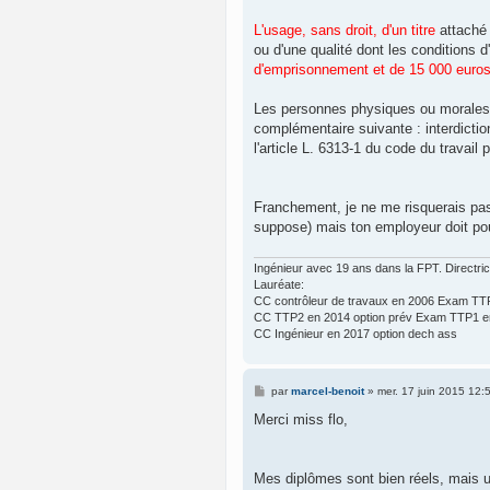
L'usage, sans droit, d'un titre
attaché 
ou d'une qualité dont les conditions d'
d'emprisonnement et de 15 000 euro
Les personnes physiques ou morales c
complémentaire suivante : interdictio
l'article L. 6313-1 du code du travail
Franchement, je ne me risquerais pas
suppose) mais ton employeur doit pouvo
Ingénieur avec 19 ans dans la FPT. Directr
Lauréate:
CC contrôleur de travaux en 2006 Exam TTP
CC TTP2 en 2014 option prév Exam TTP1 en
CC Ingénieur en 2017 option dech ass
M
par
marcel-benoit
»
mer. 17 juin 2015 12:
e
s
Merci miss flo,
s
a
g
e
Mes diplômes sont bien réels, mais un