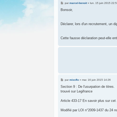
M
par
marcel-benoit
»
lun. 15 juin 2015 22:
e
s
Bonsoir,
s
a
g
e
Déclarer, lors d'un recrutement, un di
Cette fausse déclaration peut-elle ent
M
par
missflo
»
mar. 16 juin 2015 14:26
e
s
Section 9 : De l'usurpation de titres.
s
trouvé sur Legifrance
a
g
e
Article 433-17 En savoir plus sur cet a
Modifié par LOI n°2009-1437 du 24 n