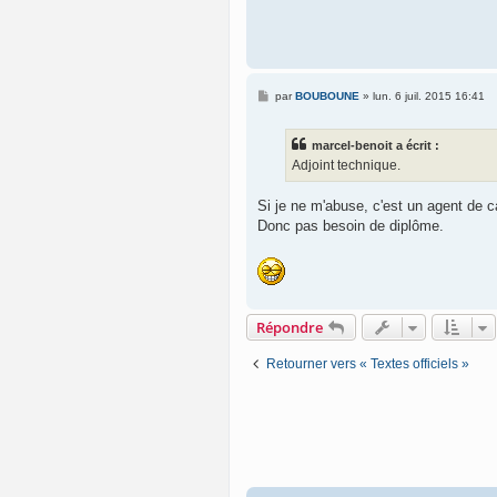
g
e
M
par
BOUBOUNE
»
lun. 6 juil. 2015 16:41
e
s
s
marcel-benoit a écrit :
a
g
Adjoint technique.
e
Si je ne m'abuse, c'est un agent de c
Donc pas besoin de diplôme.
Répondre
Retourner vers « Textes officiels »