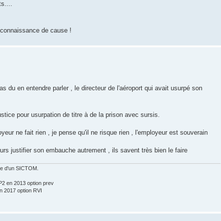
....
te connaissance de cause !
s du en entendre parler , le directeur de l'aéroport qui avait usurpé son
stice pour usurpation de titre à de la prison avec sursis.
yeur ne fait rien , je pense qu'il ne risque rien , l'employeur est souverain
ours justifier son embauche autrement , ils savent très bien le faire
ice d'un SICTOM.
2 en 2013 option prev
 2017 option RVI