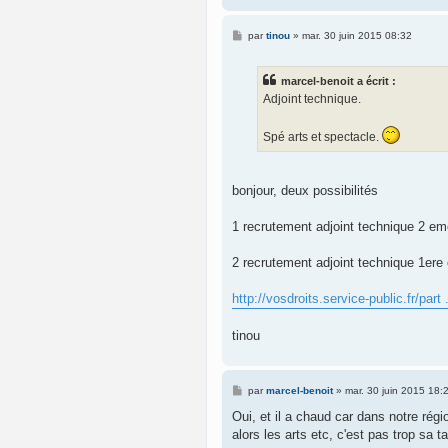
M
par
tinou
»
mar. 30 juin 2015 08:32
e
s
s
marcel-benoit a écrit :
a
g
Adjoint technique.
e
Spé arts et spectacle.
bonjour, deux possibilités
1 recrutement adjoint technique 2 e
2 recrutement adjoint technique 1ere 
http://vosdroits.service-public.fr/part
tinou
M
par
marcel-benoit
»
mar. 30 juin 2015 18:
e
s
Oui, et il a chaud car dans notre rég
s
alors les arts etc, c'est pas trop sa t
a