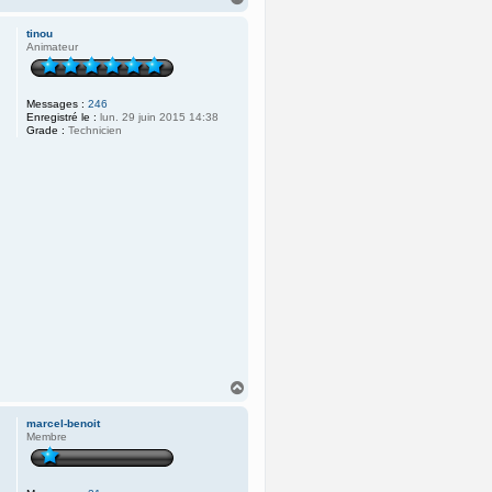
a
u
tinou
t
Animateur
Messages :
246
Enregistré le :
lun. 29 juin 2015 14:38
Grade :
Technicien
H
a
u
marcel-benoit
t
Membre