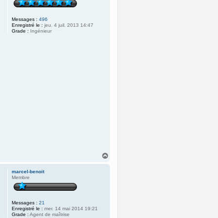
Messages :
496
Enregistré le :
jeu. 4 juil. 2013 14:47
Grade :
Ingénieur
H
a
u
marcel-benoit
t
Membre
Messages :
21
Enregistré le :
mer. 14 mai 2014 19:21
Grade :
Agent de maîtrise