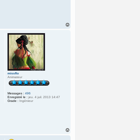
H
a
u
t
missflo
Animateur
Messages :
496
Enregistré le :
jeu. 4 juil. 2013 14:47
Grade :
Ingénieur
H
a
u