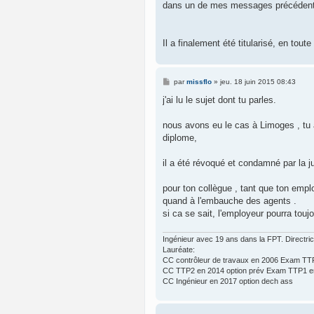
dans un de mes messages précédents
Il a finalement été titularisé, en tou
M
par
missflo
»
jeu. 18 juin 2015 08:43
e
s
j'ai lu le sujet dont tu parles.
s
a
g
nous avons eu le cas à Limoges , tu a
e
diplome,
il a été révoqué et condamné par la ju
pour ton collègue , tant que ton emplo
quand à l'embauche des agents .
si ca se sait, l'employeur pourra touj
Ingénieur avec 19 ans dans la FPT. Directr
Lauréate:
CC contrôleur de travaux en 2006 Exam TTP
CC TTP2 en 2014 option prév Exam TTP1 en
CC Ingénieur en 2017 option dech ass