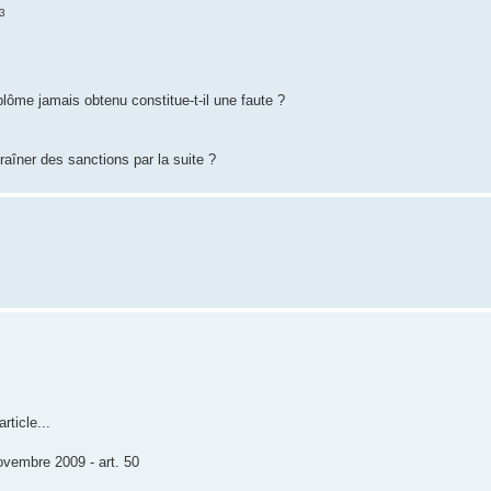
53
plôme jamais obtenu constitue-t-il une faute ?
raîner des sanctions par la suite ?
rticle...
ovembre 2009 - art. 50