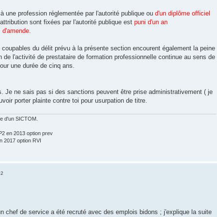
à une profession réglementée par l'autorité publique ou
d'un diplôme officiel
attribution sont fixées par l'autorité publique est
puni d'un an
s d'amende.
oupables du délit prévu à la présente section encourent également la peine
n de l'activité de prestataire de formation professionnelle continue au sens de
 pour une durée de cinq ans.
. Je ne sais pas si des sanctions peuvent être prise administrativement ( je
ir porter plainte contre toi pour usurpation de titre.
ice d'un SICTOM.
2 en 2013 option prev
 2017 option RVI
52
 chef de service a été recruté avec des emplois bidons ; j'explique la suite