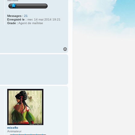
Membre
Messages :
21
Enregistré le :
mer. 14 mai 2014 19:21
Grade :
Agent de maîtrise
H
a
u
t
missflo
Animateur