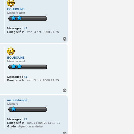
t
BOUBOUNE
Membre actif
Messages :
41
Enregistré le :
ven. 3 oct. 2008 21:25
H
a
u
t
BOUBOUNE
Membre actif
Messages :
41
Enregistré le :
ven. 3 oct. 2008 21:25
H
a
u
marcel-benoit
t
Membre
Messages :
21
Enregistré le :
mer. 14 mai 2014 19:21
Grade :
Agent de maîtrise
H