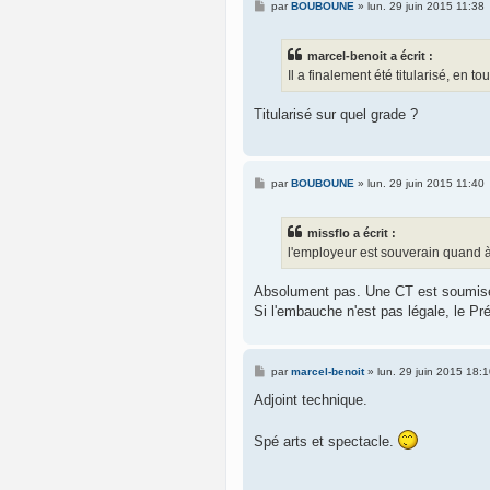
M
par
BOUBOUNE
»
lun. 29 juin 2015 11:38
e
s
s
marcel-benoit a écrit :
a
g
Il a finalement été titularisé, en 
e
Titularisé sur quel grade ?
M
par
BOUBOUNE
»
lun. 29 juin 2015 11:40
e
s
s
missflo a écrit :
a
g
l'employeur est souverain quand 
e
Absolument pas. Une CT est soumise 
Si l'embauche n'est pas légale, le Pré
M
par
marcel-benoit
»
lun. 29 juin 2015 18:
e
s
Adjoint technique.
s
a
g
Spé arts et spectacle.
e