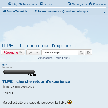
FAQ
Mini-tchat
Librairie
S’enregistrer
Connexion
R
Forum Technicien-Territoral
Foire aux questions
Questions techniques et administratives
e
c
h
e
r
TLPE - cherche retour d'expérience
c
Rechercher
Recherche 
Répondre
h
e
2 messages • Page
1
sur
1
r
gpv
Nouveau
TLPE - cherche retour d'expérience
M
jeu. 29 sept. 2016 14:33
e
s
Bonjour,
s
a
g
Ma collectivité envisage de percevoir la TLPE
e