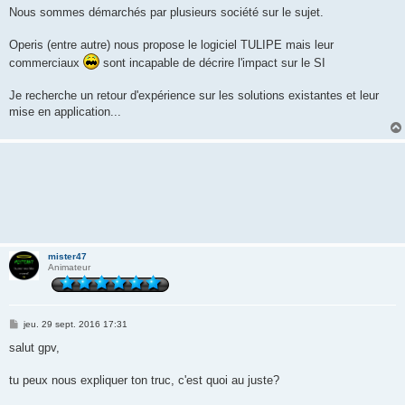
Nous sommes démarchés par plusieurs société sur le sujet.
Operis (entre autre) nous propose le logiciel TULIPE mais leur
commerciaux
sont incapable de décrire l'impact sur le SI
Je recherche un retour d'expérience sur les solutions existantes et leur
mise en application...
mister47
Animateur
M
jeu. 29 sept. 2016 17:31
e
s
salut gpv,
s
a
g
tu peux nous expliquer ton truc, c'est quoi au juste?
e