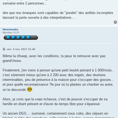
semaine entre 2 personnes...
dire que nos énarques sont capables de "pondre" des arrêtés incomplets
laissant la porte ouverte à des interprétations....
Henrimontis
Membre V.I.P.
M
ven. 3 nov. 2017 21:40
e
s
Même la rifseep, avec les conditions, tu peux te retrouver avec pas
s
grand'chose.
a
g
e
Finalement, j'en viens à penser qu'une petit boulot peinard à 1 600/mois,
c'est sûrement mieux qu'une à 2 200 avec des trajets, des réunions
interminables, peu de présence à la maison pour s'occuper des gosses...
et pour quelle reconnaissance ?le jour où tu plantes un chantier ou autre,
on te descends
Alors, je crois que la vraie richesse, c'est de pouvoir s'occuper de sa
famille en étant présent et d'avoir du temps libre pour s'épanouir.
Un ancien DGS.... surmené, certainement sous coke, des séjours en