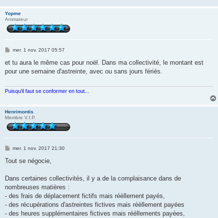
Yopme
Animateur
M
mer. 1 nov. 2017 05:57
e
s
et tu aura le même cas pour noël. Dans ma collectivité, le montant est
s
pour une semaine d'astreinte, avec ou sans jours fériés.
a
g
e
Puisqu'il faut se conformer en tout...
Henrimontis
Membre V.I.P.
M
mer. 1 nov. 2017 21:30
e
s
Tout se négocie,
s
a
g
Dans certaines collectivités, il y a de la complaisance dans de
e
nombreuses matières :
- des frais de déplacement fictifs mais réèllement payés,
- des récupérations d'astreintes fictives mais réèllement payées
- des heures supplémentaires fictives mais rééllements payées,