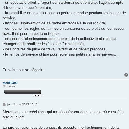
- un spectacle offert à l'agent sur sa demande et ensuite, l'agent compte
4 h de travail supplémentaire,
- la possibilité de travailler pour sa petite entreprise pendant les heures de
service,
- imposer l'intervention de sa petite entreprise à la collectivité,
- contourner les règles de la mise en concurrence au profit du fournisseur
travaillant pour sa petite entreprise,
- décider de l'obsolescence de matériels de la collectivité afin de les
changer et de réutiliser les "anciens" à son profit,
- des horaires de prise de travail tardifs et de départ précoces,
- le temps de service utilisé pour régler ses petites affaires privées.....
Tu vois, tout se négocie.
tech92400
Nouveau
M
jeu. 2 nov. 2017 10:13
e
s
Merci pour vos précisions qui me réconfortent dans le sens où c est à la
s
tête du client.
a
g
e
Le pire est qu'en cas de congés, ils acceptent le fractionnement de la