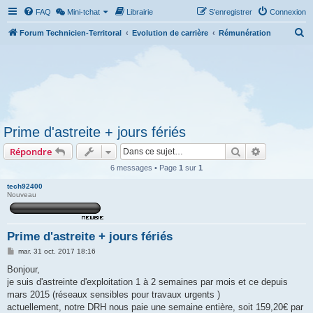
FAQ
Mini-tchat
Librairie
S’enregistrer
Connexion
R
Forum Technicien-Territoral
Evolution de carrière
Rémunération
e
c
h
e
r
Prime d'astreite + jours fériés
c
Rechercher
Recherche 
Répondre
h
e
6 messages • Page
1
sur
1
r
tech92400
Nouveau
Prime d'astreite + jours fériés
M
mar. 31 oct. 2017 18:16
e
s
Bonjour,
s
je suis d'astreinte d'exploitation 1 à 2 semaines par mois et ce depuis
a
g
mars 2015 (réseaux sensibles pour travaux urgents )
e
actuellement, notre DRH nous paie une semaine entière, soit 159,20€ par