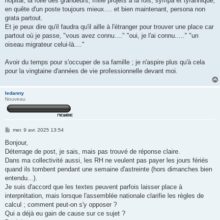
hôpital, la folie des grandeurs, mille projets à la fois, sympa et tyrannique,
en quête d'un poste toujours mieux.... et bien maintenant, persona non
grata partout.
Et je peux dire qu'il faudra qu'il aille à l'étranger pour trouver une place car
partout où je passe, "vous avez connu...." "oui, je l'ai connu....." "un
oiseau migrateur celui-là...."
Avoir du temps pour s'occuper de sa famille ; je n'aspire plus qu'à cela
pour la vingtaine d'années de vie professionnelle devant moi.
ledanny
Nouveau
M
mer. 9 avr. 2025 13:54
e
s
Bonjour,
s
Déterrage de post, je sais, mais pas trouvé de réponse claire.
a
g
Dans ma collectivité aussi, les RH ne veulent pas payer les jours fériés
e
quand ils tombent pendant une semaine d'astreinte (hors dimanches bien
entendu...).
Je suis d'accord que les textes peuvent parfois laisser place à
interprétation, mais lorsque l'assemblée nationale clarifie les règles de
calcul ; comment peut-on s'y opposer ?
Qui a déjà eu gain de cause sur ce sujet ?