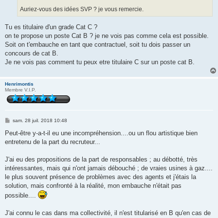
Auriez-vous des idées SVP ? je vous remercie.
Tu es titulaire d'un grade Cat C ?
on te propose un poste Cat B ? je ne vois pas comme cela est possible.
Soit on t'embauche en tant que contractuel, soit tu dois passer un
concours de cat B.
Je ne vois pas comment tu peux etre titulaire C sur un poste cat B.
Henrimontis
Membre V.I.P.
M
sam. 28 juil. 2018 10:48
e
s
Peut-être y-a-t-il eu une incompréhension....ou un flou artistique bien
s
entretenu de la part du recruteur...
a
g
e
J'ai eu des propositions de la part de responsables ; au débotté, très
intéressantes, mais qui n'ont jamais débouché ; de vraies usines à gaz....
le plus souvent présence de problèmes avec des agents et j'étais la
solution, mais confronté à la réalité, mon embauche n'était pas
possible....
J'ai connu le cas dans ma collectivité, il n'est titularisé en B qu'en cas de