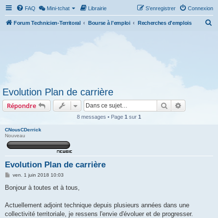
FAQ
Mini-tchat
Librairie
S’enregistrer
Connexion
R
Forum Technicien-Territoral
Bourse à l'emploi
Recherches d'emplois
e
c
h
e
r
Evolution Plan de carrière
c
Rechercher
Recherche 
Répondre
h
e
8 messages • Page
1
sur
1
r
CNousCDerrick
Nouveau
Evolution Plan de carrière
M
ven. 1 juin 2018 10:03
e
s
Bonjour à toutes et à tous,
s
a
g
Actuellement adjoint technique depuis plusieurs années dans une
e
collectivité territoriale, je ressens l'envie d'évoluer et de progresser.