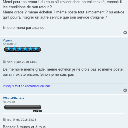
Merci pour ton retour ! du coup s'il revient dans sa collectivité, connait-il
les conditions de son retour ?
Même grade ? même échelon ? même poste tout simplement ? ou est-ce
qu'il pourra intégrer un autre service que son service d'origine ?
Encore merci par avance.
Yopme
Animateur
M
ven. 1 juin 2018 14:43
e
s
De mémoire même grade, même échelon je ne crois pas et même poste,
s
oui si il existe encore. Sinon je ne sais pas
a
g
e
Puisqu'il faut se conformer en tout...
CNousCDerrick
Nouveau
M
jeu. 5 juil. 2018 23:28
e
s
Bonsoir à toutes et à tous,