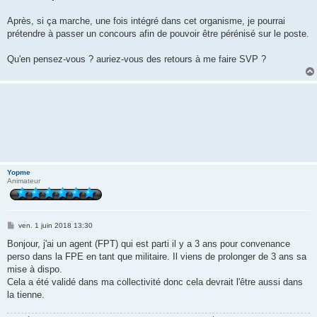
Après, si ça marche, une fois intégré dans cet organisme, je pourrai
prétendre à passer un concours afin de pouvoir être pérénisé sur le poste.
Qu'en pensez-vous ? auriez-vous des retours à me faire SVP ?
Yopme
Animateur
M
ven. 1 juin 2018 13:30
e
s
Bonjour, j'ai un agent (FPT) qui est parti il y a 3 ans pour convenance
s
perso dans la FPE en tant que militaire. Il viens de prolonger de 3 ans sa
a
g
mise à dispo.
e
Cela a été validé dans ma collectivité donc cela devrait l'être aussi dans
la tienne.