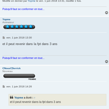
Modifié en dernier par
Yopme
le ven. 1 juin 2018 13:31, modifié 1 fois.
Puisqu'il faut se conformer en tout...
Yopme
Animateur
M
ven. 1 juin 2018 13:30
e
s
et il peut revenir dans la fpt dans 3 ans
s
a
g
e
Puisqu'il faut se conformer en tout...
CNousCDerrick
Nouveau
M
ven. 1 juin 2018 14:26
e
s
s
Yopme
a écrit :
↑
a
g
et il peut revenir dans la fpt dans 3 ans
e