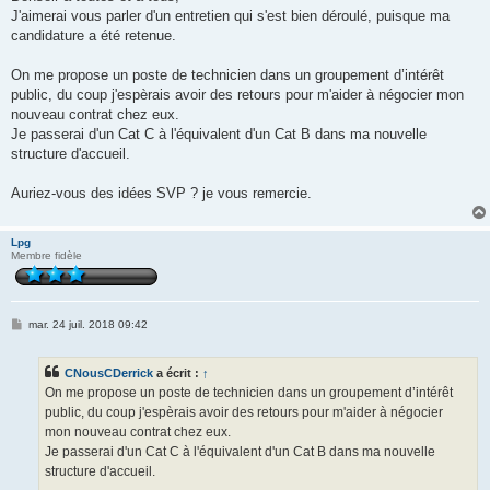
s
J'aimerai vous parler d'un entretien qui s'est bien déroulé, puisque ma
a
g
candidature a été retenue.
e
On me propose un poste de technicien dans un groupement d’intérêt
public, du coup j'espèrais avoir des retours pour m'aider à négocier mon
nouveau contrat chez eux.
Je passerai d'un Cat C à l'équivalent d'un Cat B dans ma nouvelle
structure d'accueil.
Auriez-vous des idées SVP ? je vous remercie.
Lpg
Membre fidèle
M
mar. 24 juil. 2018 09:42
e
s
s
CNousCDerrick
a écrit :
↑
a
g
On me propose un poste de technicien dans un groupement d’intérêt
e
public, du coup j'espèrais avoir des retours pour m'aider à négocier
mon nouveau contrat chez eux.
Je passerai d'un Cat C à l'équivalent d'un Cat B dans ma nouvelle
structure d'accueil.