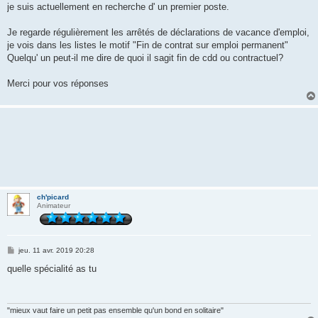
je suis actuellement en recherche d' un premier poste.
Je regarde régulièrement les arrêtés de déclarations de vacance d'emploi,
je vois dans les listes le motif "Fin de contrat sur emploi permanent"
Quelqu' un peut-il me dire de quoi il sagit fin de cdd ou contractuel?
Merci pour vos réponses
ch'picard
Animateur
M
jeu. 11 avr. 2019 20:28
e
s
quelle spécialité as tu
s
a
g
e
"mieux vaut faire un petit pas ensemble qu'un bond en solitaire"