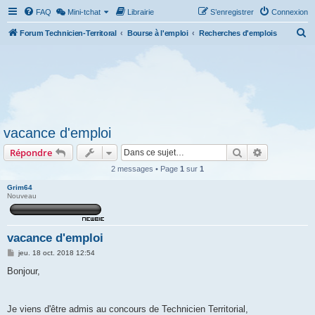
FAQ
Mini-tchat
Librairie
S’enregistrer
Connexion
R
Forum Technicien-Territoral
Bourse à l'emploi
Recherches d'emplois
e
c
h
e
r
vacance d'emploi
c
Rechercher
Recherche 
Répondre
h
e
2 messages • Page
1
sur
1
r
Grim64
Nouveau
vacance d'emploi
M
jeu. 18 oct. 2018 12:54
e
s
Bonjour,
s
a
g
e
Je viens d'être admis au concours de Technicien Territorial,