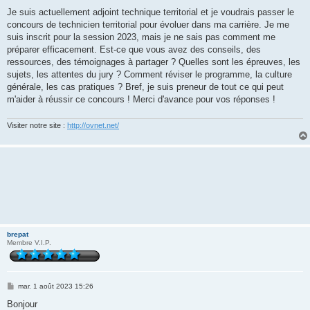
a
g
Je suis actuellement adjoint technique territorial et je voudrais passer le
e
concours de technicien territorial pour évoluer dans ma carrière. Je me
suis inscrit pour la session 2023, mais je ne sais pas comment me
préparer efficacement. Est-ce que vous avez des conseils, des
ressources, des témoignages à partager ? Quelles sont les épreuves, les
sujets, les attentes du jury ? Comment réviser le programme, la culture
générale, les cas pratiques ? Bref, je suis preneur de tout ce qui peut
m'aider à réussir ce concours ! Merci d'avance pour vos réponses !
Visiter notre site :
http://ovnet.net/
brepat
Membre V.I.P.
M
mar. 1 août 2023 15:26
e
s
Bonjour