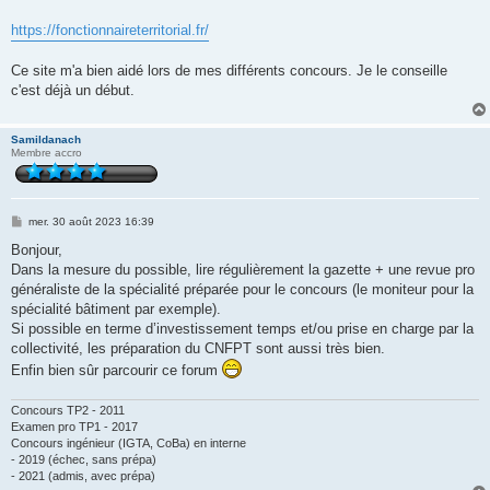
s
a
g
https://fonctionnaireterritorial.fr/
e
Ce site m'a bien aidé lors de mes différents concours. Je le conseille
c'est déjà un début.
Samildanach
Membre accro
M
mer. 30 août 2023 16:39
e
s
Bonjour,
s
Dans la mesure du possible, lire régulièrement la gazette + une revue pro
a
g
généraliste de la spécialité préparée pour le concours (le moniteur pour la
e
spécialité bâtiment par exemple).
Si possible en terme d’investissement temps et/ou prise en charge par la
collectivité, les préparation du CNFPT sont aussi très bien.
Enfin bien sûr parcourir ce forum
Concours TP2 - 2011
Examen pro TP1 - 2017
Concours ingénieur (IGTA, CoBa) en interne
- 2019 (échec, sans prépa)
- 2021 (admis, avec prépa)