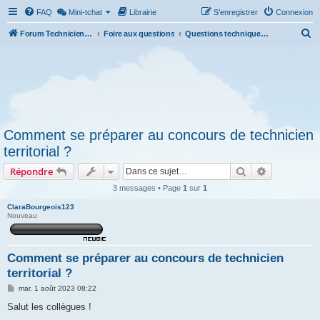
FAQ
Mini-tchat
Librairie
S’enregistrer
Connexion
R
Forum Technicien-Territoral
Foire aux questions
Questions techniques et administratives
e
c
h
e
r
Comment se préparer au concours de technicien
c
territorial ?
h
Rechercher
Recherche 
Répondre
e
r
3 messages • Page
1
sur
1
ClaraBourgeois123
Nouveau
Comment se préparer au concours de technicien
territorial ?
M
mar. 1 août 2023 08:22
e
s
Salut les collègues !
s