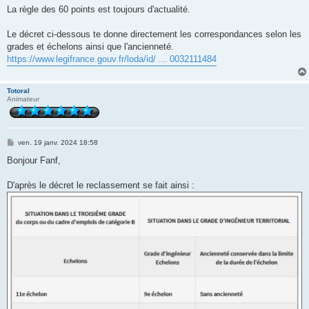
s
La règle des 60 points est toujours d'actualité.
s
a
g
Le décret ci-dessous te donne directement les correspondances selon les
e
grades et échelons ainsi que l'ancienneté.
https://www.legifrance.gouv.fr/loda/id/ ... 0032111484
Totoral
Animateur
M
ven. 19 janv. 2024 18:58
e
s
Bonjour Fanf,
s
a
g
D'après le décret le reclassement se fait ainsi :
e