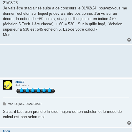
21/08/23.
Je vais être stagiairisé suite à ce concours le 01/02/24, pouvez-vous me
donner l'échelon sur lequel je devrais être positionné. J'ai vu sur un
décret, la notion de +60 points, si aujourd'hui je suis en indice 470
(échelon 5 Tech 1 ère classe), + 60 = 530 . Sur la grille ingé, l'échelon
supérieur à 530 est 545 échelon 6. Est-ce votre calcul?
Merci.
eric18
Animateur
M
mar. 16 janv. 2024 08:38
e
s
Salut, il faut bien prendre l'indice majoré de ton échelon et le mode de
s
calcul est bon selon moi.
a
g
e
tinou