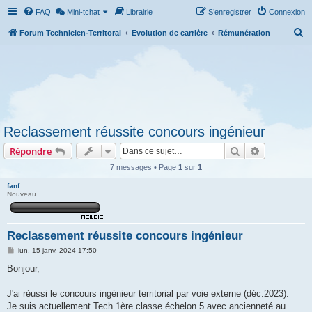
FAQ
Mini-tchat
Librairie
S’enregistrer
Connexion
R
Forum Technicien-Territoral
Evolution de carrière
Rémunération
e
c
h
e
r
Reclassement réussite concours ingénieur
c
Rechercher
Recherche 
Répondre
h
e
7 messages • Page
1
sur
1
r
fanf
Nouveau
Reclassement réussite concours ingénieur
M
lun. 15 janv. 2024 17:50
e
s
Bonjour,
s
a
g
J'ai réussi le concours ingénieur territorial par voie externe (déc.2023).
e
Je suis actuellement Tech 1ère classe échelon 5 avec ancienneté au