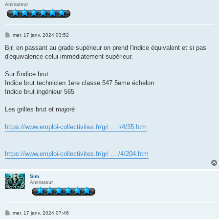
Animateur
M
mer. 17 janv. 2024 03:52
e
s
Bjr, en passant au grade supérieur on prend l'indice équivalent et si pas
s
d'équivalence celui immédiatement supérieur.
a
g
e
Sur l'indice brut .
Indice brut technicien 1ere classe 547 5eme échelon
Indice brut ingénieur 565
Les grilles brut et majoré
https://www.emploi-collectivites.fr/gri ... l/4/35.htm
https://www.emploi-collectivites.fr/gri ... /4/204.htm
Sim
Animateur
M
mer. 17 janv. 2024 07:46
e