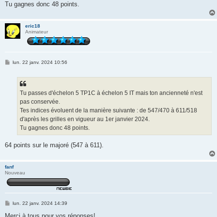
Tu gagnes donc 48 points.
eric18
Animateur
M
lun. 22 janv. 2024 10:56
e
s
s
a
g
Tu passes d'échelon 5 TP1C à échelon 5 IT mais ton ancienneté n'est
e
pas conservée.
Tes indices évoluent de la manière suivante : de 547/470 à 611/518
d'après les grilles en vigueur au 1er janvier 2024.
Tu gagnes donc 48 points.
64 points sur le majoré (547 à 611).
fanf
Nouveau
M
lun. 22 janv. 2024 14:39
e
s
Merci à tous pour vos réponses!